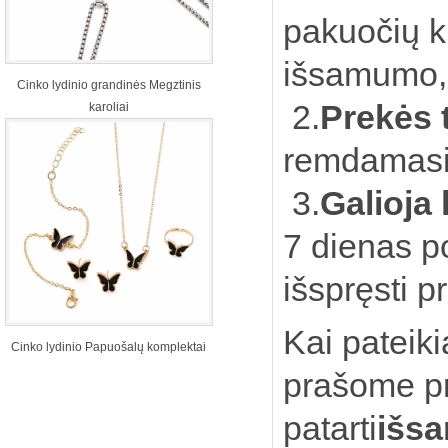
pakuočių ki
išsamumo, n
Cinko lydinio grandinės Megztinis
2.
Prekės 
karoliai
remdamasis
3.
Galioja
7 dienas po
išspręsti p
Kai pateiki
Cinko lydinio Papuošalų komplektai
prašome p
patarti
išsa