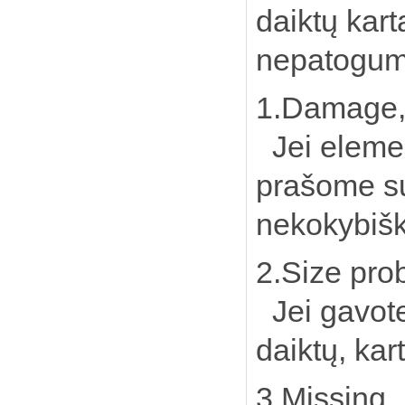
daiktų kart
nepatogu
1.Damage,
Jei elemen
prašome su
nekokybiškų
2.Size pro
Jei gavote
daiktų, kar
3.Missing