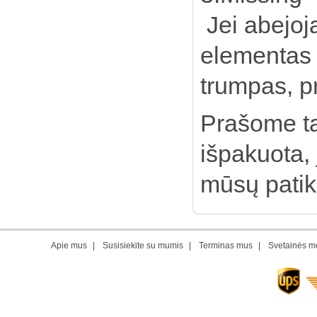
Jei abejoja
elementas 
trumpas, pr
Prašome ta
išpakuota,
mūsų patik
Apie mus
|
Susisiekite su mumis
|
Terminas mus
|
Svetainės m