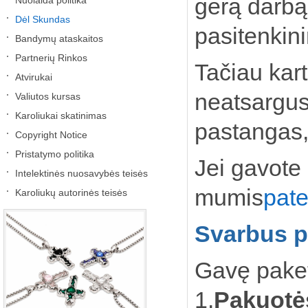
gerą darbą 
Nuolaida politika
Dėl Skundas
pasitenkin
Bandymų ataskaitos
Partnerių Rinkos
Tačiau kart
Atvirukai
neatsargus
Valiutos kursas
Karoliukai skatinimas
pastangas,
Copyright Notice
Pristatymo politika
Jei gavote 
Intelektinės nuosavybės teisės
mumis
patei
Karoliukų autorinės teisės
Svarbus p
Gavę paket
1.
Pakuotė