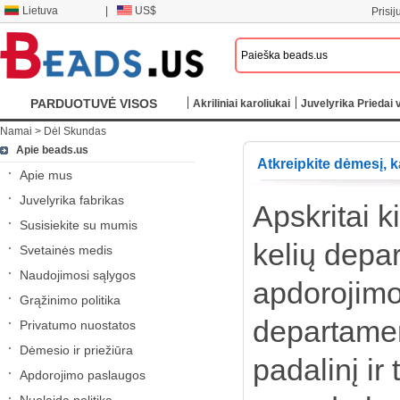
Lietuva
|
US$
Prisij
PARDUOTUVĖ VISOS
Akriliniai karoliukai
Juvelyrika Priedai v
Namai
>
Dėl Skundas
KATEGORIJOS
Apie beads.us
Atkreipkite dėmesį, 
Apie mus
Juvelyrika fabrikas
Apskritai 
Susisiekite su mumis
kelių depa
Svetainės medis
Naudojimosi sąlygos
apdorojimo
Grąžinimo politika
departament
Privatumo nuostatos
Dėmesio ir priežiūra
padalinį ir
Apdorojimo paslaugos