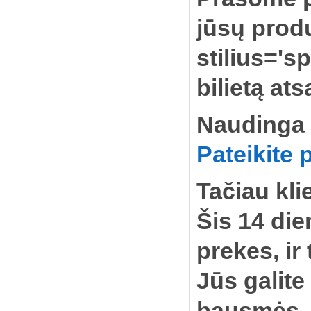
jūsų prod
stilius='s
bilietą ats
Naudinga
Pateikite 
Tačiau kli
Šis 14 die
prekes, ir
Jūs galite
bausmės. 