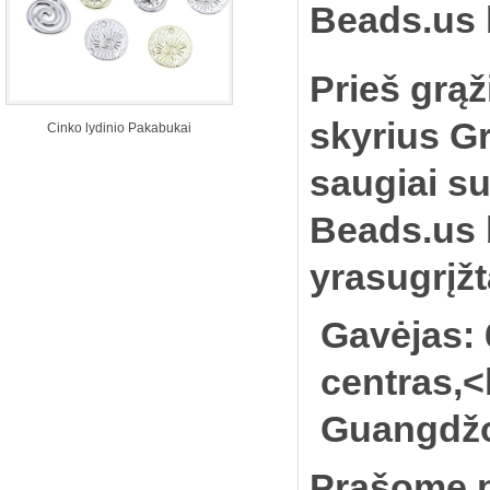
Beads.us b
Prieš grą
skyrius Gr
Cinko lydinio Pakabukai
saugiai s
Beads.us b
yra
sugrįžt
Gavėjas: 
centras,<
Guangdžo
Prašome p