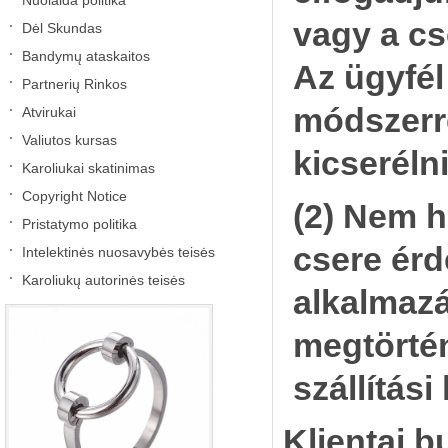
Nuolaida politika
vagy a cs
Dėl Skundas
Bandymų ataskaitos
Az ügyfél
Partnerių Rinkos
módszerre
Atvirukai
Valiutos kursas
kicseréln
Karoliukai skatinimas
Copyright Notice
(2) Nem 
Pristatymo politika
csere érd
Intelektinės nuosavybės teisės
Karoliukų autorinės teisės
alkalmazá
megtörtén
szállítási
Klientai b