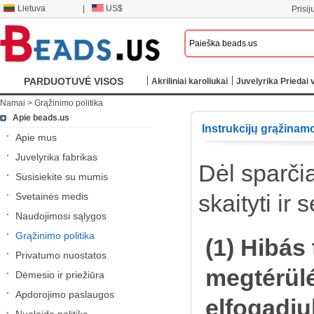
Lietuva
|
US$
Prisij
PARDUOTUVĖ VISOS
Akriliniai karoliukai
Juvelyrika Priedai v
Namai
>
Grąžinimo politika
KATEGORIJOS
Apie beads.us
Instrukcijų grąžinam
Apie mus
Juvelyrika fabrikas
Dėl sparčia
Susisiekite su mumis
skaityti ir
Svetainės medis
Naudojimosi sąlygos
Grąžinimo politika
(1) Hibás
Privatumo nuostatos
megtérülé
Dėmesio ir priežiūra
Apdorojimo paslaugos
elfogadju