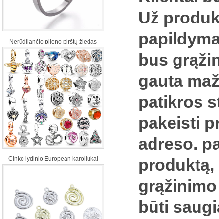
Už produkt
papildym
Nerūdijančio plieno pirštų žiedas
bus grąžin
gauta maž
patikros s
pakeisti p
adreso.
pa
Cinko lydinio European karoliukai
produktą,
grąžinimo 
būti saugi