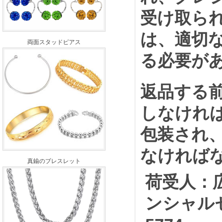
受け取られま
は、適切な
両面スタッドピアス
る必要があ
返品する前
しなければ
包装され
なければ
真鍮のブレスレット
荷受人：
ンシャルセン