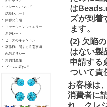
割引ポリシー
はBead
クレームについて
試験レポート
ズが到着
関聯の市場
ます。
ファッションジュエリー
為替レート
(2) 欠
ビーズのキャンペン
著作権に関する注意事項
はない製
配信ポリシー
申請する
知的財産権
ビーズの著作権
ついて責
お客様は
消費者に
れ、クレジ