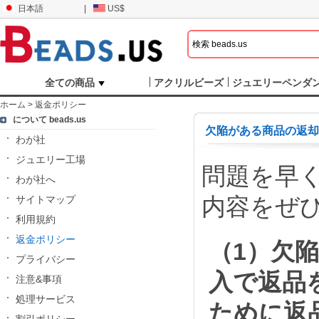
日本語
|
US$
全ての商品
アクリルビーズ
ジュエリーペンダ
ホーム
>
返金ポリシー
について beads.us
欠陥がある商品の返
わが社
ジュエリー工場
問題を早
わが社へ
内容をぜ
サイトマップ
利用規約
返金ポリシー
（1）欠
プライバシー
入で返品
注意&事項
処理サービス
ために返