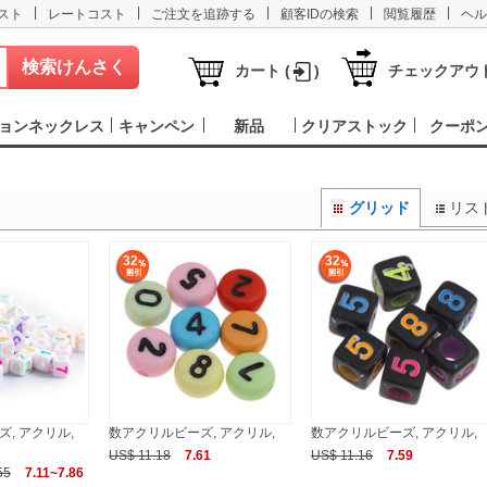
|
|
|
|
|
スト
レートコスト
ご注文を追跡する
顧客IDの検索
閲覧履歴
ヘル
カート (
)
チェックアウ
ョンネックレス
キャンペン
新品
クリアストック
クーポ
グリッド
リス
32
32
, アクリル,
数アクリルビーズ, アクリル,
数アクリルビーズ, アクリル,
US$ 11.18
7.61
US$ 11.16
7.59
55
7.11~7.86