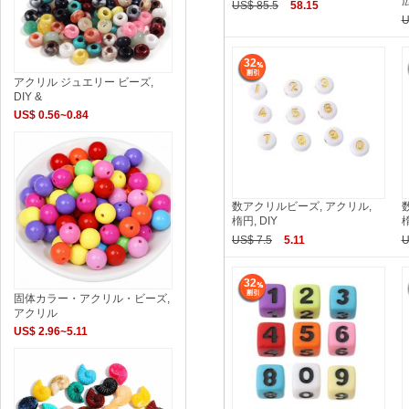
広
US$ 85.5
58.15
U
32
アクリル ジュエリー ビーズ,
DIY &
US$ 0.56~0.84
数アクリルビーズ, アクリル,
楕円, DIY
楕
US$ 7.5
5.11
U
32
固体カラー・アクリル・ビーズ,
アクリル
US$ 2.96~5.11