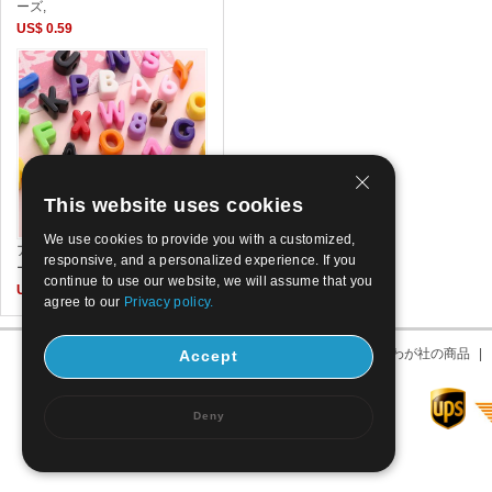
ーズ,
US$ 0.59
This website uses cookies
We use cookies to provide you with a customized,
アルファベット・アクリル・ビ
responsive, and a personalized experience. If you
ーズ,
continue to use our website, we will assume that you
US$ 4.9
agree to our
Privacy policy.
わが社について
|
わが社の住所
|
わが社の商品
|
Accept
Deny