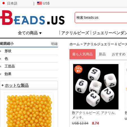
日本語
|
US$
全ての商品
アクリルビーズ
ジュエリーペンダ
範囲縮小
明確
ホーム
>
アクリルジュエリー
&
ビー
形状
最も人気商品
新品
おすすめ
色
工芸品
32
効果
+
ホットな製品
数アクリルビーズ, アクリル,
メッキ,
U
US$ 12.84
8.74