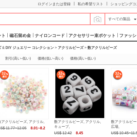
|
|
ログインまたは登録
私の希望リスト
ショッピングコ
すべての製品
ント
磁石留め金
ナイロンコード
アクセサリー束ポケット
ファッシ
ズ
&
DIY ジュエリー コレクション
>
アクリルビーズ
>
数アクリルビーズ
割引(高い-低い)
価格(低い-高い)
価格(高い-低い)
32
32
32
数アクリルビーズ, アクリル,
数アクリルビーズ, アクリル,
数アクリルビーズ
キューブ,
広場,
S$ 11.77~12.05
8.01~8.2
US$ 12.42
8.45
US$ 10.45~11.