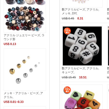
数アクリルビーズ, アクリル,
メッキ, DIY,
D
US$ 0.45
0.31
U
32
アクリル ジュエリー ビーズ, ラ
ウンド形
US$ 0.13
数アクリルビーズ, アクリル,
キューブ,
広
US$ 15.45
10.51
U
32
メッキ・アクリル・ビーズ, ア
クリル,
US$ 0.01~0.33