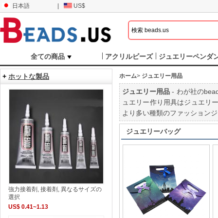
日本語
|
US$
全ての商品
アクリルビーズ
ジュエリーペンダ
+
ホットな製品
ホーム
>
ジュエリー用品
ジュエリー用品
- わが社のbe
ュエリー作り用具はジュエリ
より多い種類のファッションジ
ジュエリーバッグ
強力接着剤, 接着剤, 異なるサイズの
選択
US$ 0.41~1.13