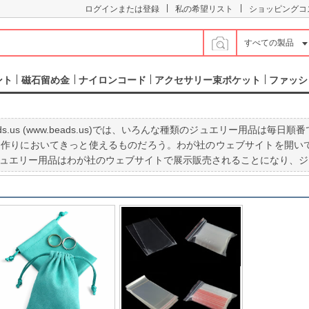
|
|
ログインまたは登録
私の希望リスト
ショッピングコ
すべての製品
ント
磁石留め金
ナイロンコード
アクセサリー束ポケット
ファッシ
ads.us (www.beads.us)では、いろんな種類のジュエリー用
ー作りにおいてきっと使えるものだろう。わが社のウェブサイトを開い
ュエリー用品はわが社のウェブサイトで展示販売されることになり、ジ