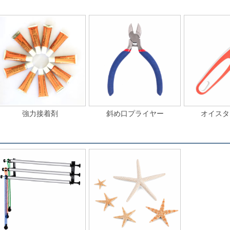
強力接着剤
斜め口プライヤー
オイスタ