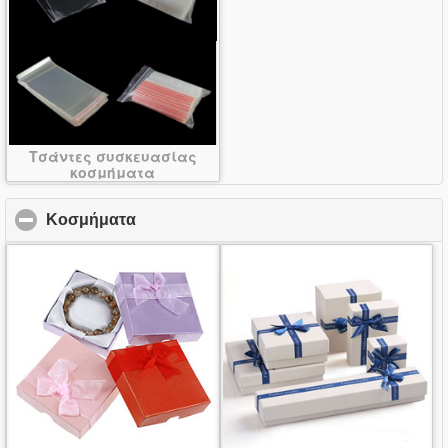
Τσάντες συσκευασίας
κοσμήματα
Κοσμήματα
click to collapse contents