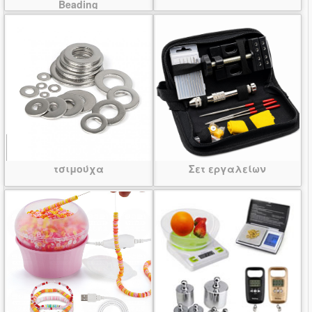
Beading
τσιμούχα
Σετ εργαλείων