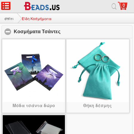
0
σπίτι
|
σχετικά με
|
Επικοινωνήστε μαζί μας
|
Πλήρης ιστοσελίδας
© 2026 Γαλαξίας Κόσμημα Ltd. Όλα τα δικαιώματα διατηρούνται.
σπίτι
Είδη Κοσμήματα
Κοσμήματα Τσάντες
click to collapse contents
Μόδα τσάντα δώρο
Θήκη δέσμης