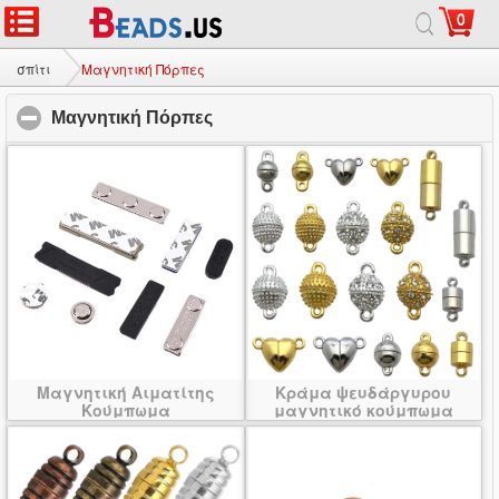
0
σπίτι
|
σχετικά με
|
Επικοινωνήστε μαζί μας
|
Πλήρης ιστοσελίδας
© 2026 Γαλαξίας Κόσμημα Ltd. Όλα τα δικαιώματα διατηρούνται.
σπίτι
Μαγνητική Πόρπες
Μαγνητική Πόρπες
click to collapse contents
Μαγνητική Αιματίτης
Κράμα ψευδάργυρου
Κούμπωμα
μαγνητικό κούμπωμα