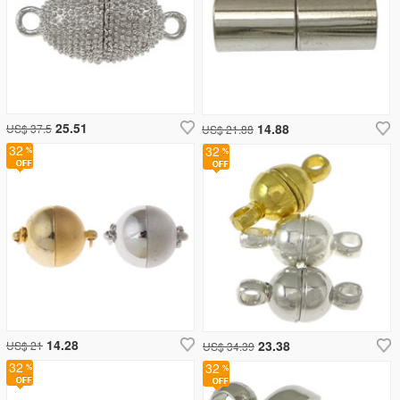
25.51
14.88
US$ 37.5
US$ 21.88
32
32
14.28
23.38
US$ 21
US$ 34.39
32
32