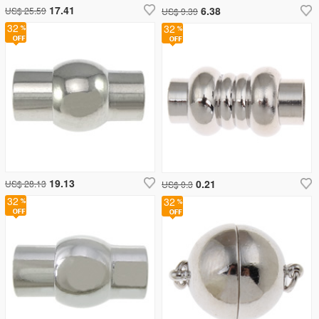
17.41
6.38
US$ 25.59
US$ 9.39
32
32
19.13
0.21
US$ 28.13
US$ 0.3
32
32