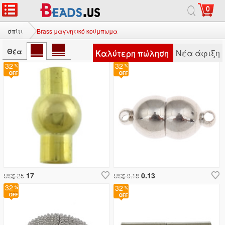
0
σπίτι
Brass μαγνητικό κούμπωμα
Θέα
Καλύτερη πώληση
Νέα άφιξη
32
32
17
0.13
US$ 25
US$ 0.18
32
32