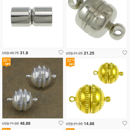
31.8
21.25
US$ 46.75
US$ 31.25
32
32
48.88
14.88
US$ 71.88
US$ 21.88