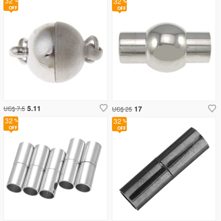
32
32
5.11
17
US$ 7.5
US$ 25
32
32