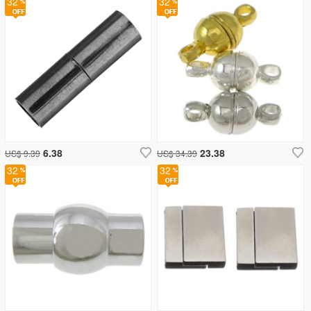
32
32
6.38
23.38
US$ 9.39
US$ 34.39
32
32