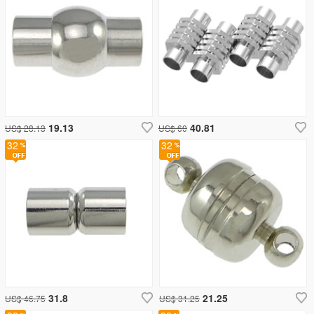
19.13
40.81
US$ 28.13
US$ 60
32
32
31.8
21.25
US$ 46.75
US$ 31.25