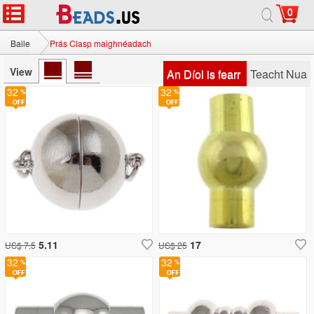
0
Baile
Prás Clasp maighnéadach
View
An Díol is fearr
Teacht Nua
32
32
5.11
17
US$ 7.5
US$ 25
32
32