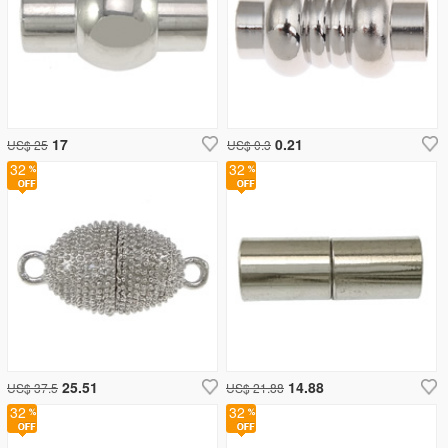
17
0.21
US$ 25
US$ 0.3
32
32
25.51
14.88
US$ 37.5
US$ 21.88
32
32