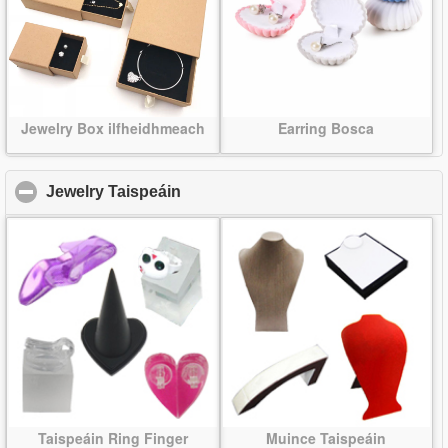
Jewelry Box ilfheidhmeach
Earring Bosca
Jewelry Taispeáin
click to collapse contents
Taispeáin Ring Finger
Muince Taispeáin