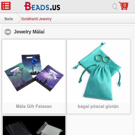
0
Baile
|
Maidir
|
Glaoigh orainn
|
Suíomh lán-
© 2026 Bealach na Bó Finne Jewelry Ltd Gach ceart ar cosaint.
Baile
Soláthairtí Jewelry
Jewelry Málaí
click to collapse contents
Mála Gift Faisean
bagaí póscaí giotán