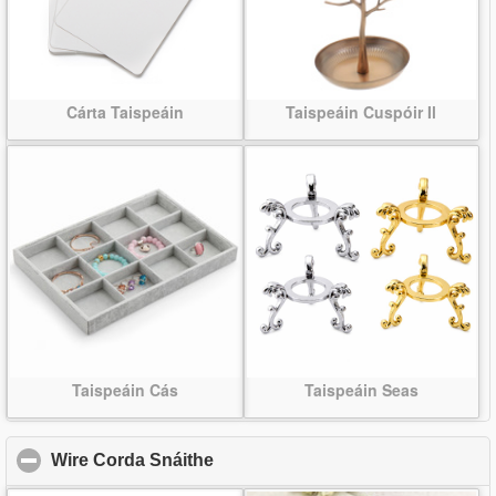
Cárta Taispeáin
Taispeáin Cuspóir Il
Taispeáin Cás
Taispeáin Seas
Wire Corda Snáithe
click to collapse contents