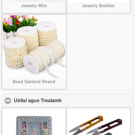
Jewelry Wire
Jewelry Snáithe
Bead Garland Strand
Uirlisí agus Trealamh
click to collapse contents