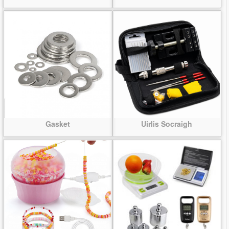
Gasket
Uirlis Socraigh