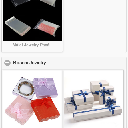
Málaí Jewelry Pacáil
Boscaí Jewelry
click to collapse contents