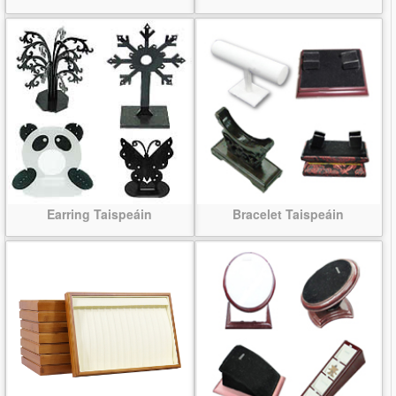
Earring Taispeáin
Bracelet Taispeáin