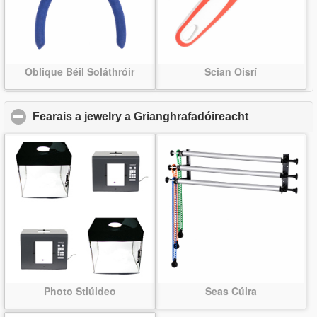
Oblique Béil Soláthróir
Scian Oisrí
Fearais a jewelry a Grianghrafadóireacht
click to coll
Photo Stiúideo
Seas Cúlra