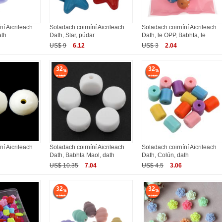
ní Aicrileach
Soladach coirníní Aicrileach
Soladach coirníní Aicrileach
ath
Dath, Star, púdar
Dath, le OPP, Babhta, le
US$ 9
6.12
US$ 3
2.04
32
32
ní Aicrileach
Soladach coirníní Aicrileach
Soladach coirníní Aicrileach
Dath, Babhta Maol, dath
Dath, Colún, dath
US$ 10.35
7.04
US$ 4.5
3.06
32
32