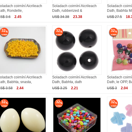
oladach coirníní Aicrileach
Soladach coirníní Aicrileach
Soladach coirní
ath, Rondelle,
Dath, rubberized &
Dath, Babhta M
S$ 3.6
2.45
US$ 34.38
23.38
US$ 27.5
18.
32
32
32
oladach coirníní Aicrileach
Soladach coirníní Aicrileach
Soladach coirní
ath, Babhta, snasta,
Dath, Babhta, dath
Dath, le OPP, B
S$ 3.58
2.44
US$ 3.25
2.21
US$ 3
2.04
32
32
32