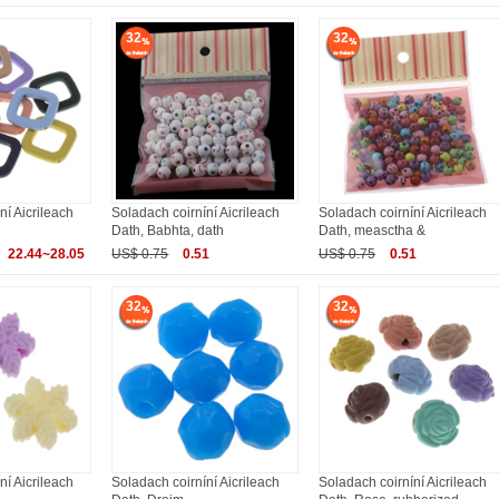
32
32
ní Aicrileach
Soladach coirníní Aicrileach
Soladach coirníní Aicrileach
Dath, Babhta, dath
Dath, measctha &
22.44~28.05
US$ 0.75
0.51
US$ 0.75
0.51
32
32
ní Aicrileach
Soladach coirníní Aicrileach
Soladach coirníní Aicrileach