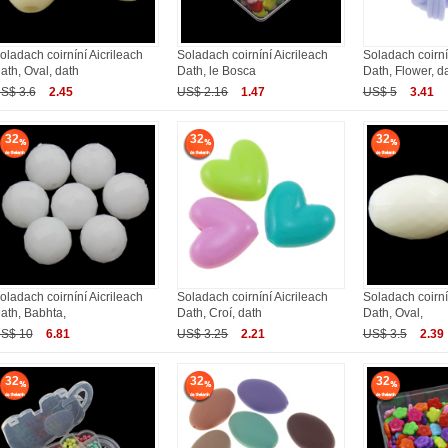
oladach coirníní Aicrileach
Soladach coirníní Aicrileach
Soladach coirní
ath, Oval, dath
Dath, le Bosca
Dath, Flower, d
S$ 3.6
2.45
US$ 2.16
1.47
US$ 5
3.41
32
32
32
oladach coirníní Aicrileach
Soladach coirníní Aicrileach
Soladach coirní
ath, Babhta,
Dath, Croí, dath
Dath, Oval,
S$ 10
6.81
US$ 3.25
2.21
US$ 3.5
2.39
32
32
32