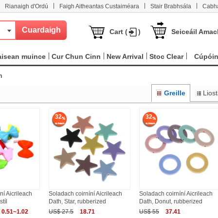
|
|
|
Rianaigh d'Ordú
Faigh Aitheantas Custaiméara
Stair Brabhsála
Cabha
Cart (
)
Seiceáil Amac
aisean muince
Cur Chun Cinn
New Arrival
Stoc Clear
Cúpói
h
Greille
Lios
32
32
ní Aicrileach
Soladach coirníní Aicrileach
Soladach coirníní Aicrileach
tíl
Dath, Star, rubberized
Dath, Donut, rubberized
0.51~1.02
US$ 27.5
18.71
US$ 55
37.41