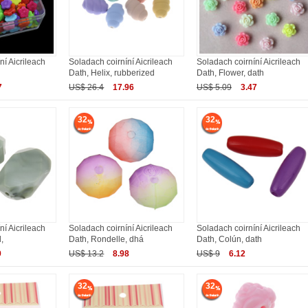
ní Aicrileach
Soladach coirníní Aicrileach
Soladach coirníní Aicrileach
Dath, Helix, rubberized
Dath, Flower, dath
7
US$ 26.4
17.96
US$ 5.09
3.47
32
32
ní Aicrileach
Soladach coirníní Aicrileach
Soladach coirníní Aicrileach
,
Dath, Rondelle, dhá
Dath, Colún, dath
9
US$ 13.2
8.98
US$ 9
6.12
32
32