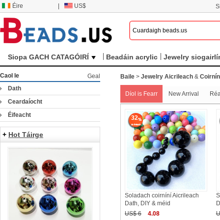
Éire
|
US$
S
Siopa GACH CATAGÓIRÍ
Beadáin acrylic
Jewelry siogairlí
Caol le
Geal
Baile
>
Jewelry Aicrileach
&
Coirnín
Dath
Díol is Fearr
New Arrival
Ré
Ceardaíocht
Éifeacht
32
+
Hot Táirge
Soladach coirníní Aicrileach
S
Dath, DIY & méid
D
US$ 6
4.08
U