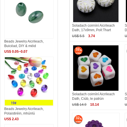
Soladach coirníní Aicrileach
S
Dath, 17x9mm, Poll:Thart
D
US$ 5.5
3.74
U
Beads Jewelry Aicrileach,
Buicéad, DIY & méid
32
US$ 0.05~0.07
Soladach coirníní Aicrileach
S
Dath, Ciúb, le patrún
D
US$ 14.9
10.14
U
Beads Jewelry Aicrileach,
Polaistiréin, mhúnlú
32
US$ 2.43