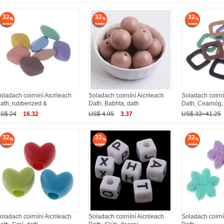
32
32
32
oladach coirníní Aicrileach
Soladach coirníní Aicrileach
Soladach coirní
ath, rubberized &
Dath, Babhta, dath
Dath, Cearnóg,
S$ 24
16.32
US$ 4.95
3.37
US$ 33~41.25
32
32
32
oladach coirníní Aicrileach
Soladach coirníní Aicrileach
Soladach coirní