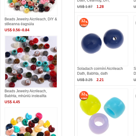
Dath, Cearnóg, DIY,
D
US$ 1.87
1.28
U
Beads Jewelry Aicrileach, DIY &
32
stíleanna éagsúla
US$ 0.56~0.84
Soladach coirníní Aicrileach
S
Dath, Babhta, dath
D
US$ 3.25
2.21
U
Beads Jewelry Aicrileach,
32
Babhta, mhúnlú insteallta
US$ 4.45