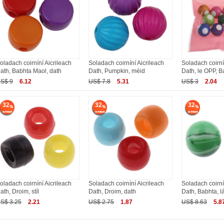
oladach coirníní Aicrileach
Soladach coirníní Aicrileach
Soladach coirní
ath, Babhta Maol, dath
Dath, Pumpkin, méid
Dath, le OPP, B
S$ 9
6.12
US$ 7.8
5.31
US$ 3
2.04
32
32
32
oladach coirníní Aicrileach
Soladach coirníní Aicrileach
Soladach coirní
ath, Droim, stíl
Dath, Droim, dath
Dath, Babhta, l
S$ 3.25
2.21
US$ 2.75
1.87
US$ 8.63
5.8