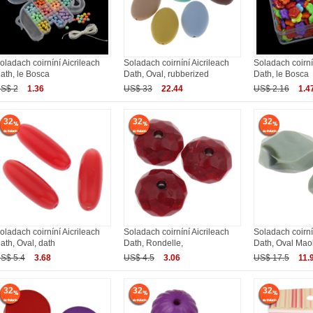
oladach coirníní Aicrileach
Soladach coirníní Aicrileach
Soladach coirní
ath, le Bosca
Dath, Oval, rubberized
Dath, le Bosca
S$ 2
1.36
US$ 33
22.44
US$ 2.16
1.4
32
32
32
oladach coirníní Aicrileach
Soladach coirníní Aicrileach
Soladach coirní
ath, Oval, dath
Dath, Rondelle,
Dath, Oval Maol
S$ 5.4
3.68
US$ 4.5
3.06
US$ 17.5
11.
32
32
32