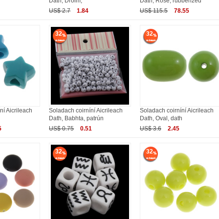
Dath, Droim,
Dath, Rose, rubberized
US$ 2.7
1.84
US$ 115.5
78.55
32
32
ní Aicrileach
Soladach coirníní Aicrileach
Soladach coirníní Aicrileach
Dath, Babhta, patrún
Dath, Oval, dath
5
US$ 0.75
0.51
US$ 3.6
2.45
32
32