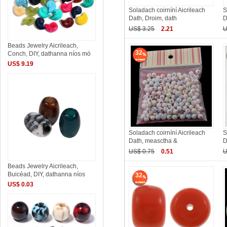
Soladach coirníní Aicrileach
S
Dath, Droim, dath
D
US$ 3.25
2.21
U
Beads Jewelry Aicrileach,
32
Conch, DIY, dathanna níos mó
US$ 9.19
Soladach coirníní Aicrileach
S
Dath, measctha &
D
US$ 0.75
0.51
U
Beads Jewelry Aicrileach,
Buicéad, DIY, dathanna níos
32
US$ 0.03