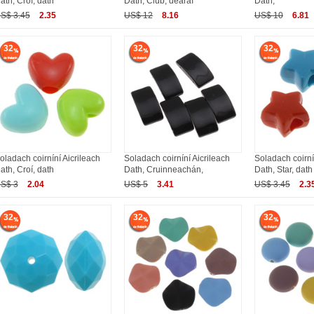
ath, Croí, dath
Dath, Ciúb, dearaí
Dath,
S$ 3.45
2.35
US$ 12
8.16
US$ 10
6.81
32
32
32
oladach coirníní Aicrileach
Soladach coirníní Aicrileach
Soladach coirní
ath, Croí, dath
Dath, Cruinneachán,
Dath, Star, dath
S$ 3
2.04
US$ 5
3.41
US$ 3.45
2.3
32
32
32