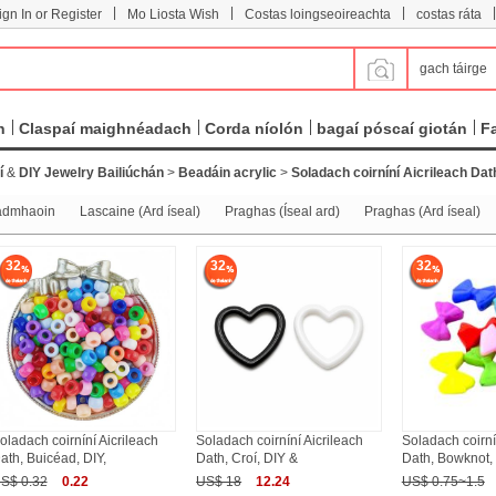
|
|
|
|
ign In or Register
Mo Liosta Wish
Costas loingseoireachta
costas ráta
gach táirge
n
Claspaí maighnéadach
Corda níolón
bagaí póscaí giotán
F
í
&
DIY Jewelry Bailiúchán
>
Beadáin acrylic
>
Soladach coirníní Aicrileach Dat
admhaoin
Lascaine (Ard íseal)
Praghas (Íseal ard)
Praghas (Ard íseal)
32
32
32
oladach coirníní Aicrileach
Soladach coirníní Aicrileach
Soladach coirní
ath, Buicéad, DIY,
Dath, Croí, DIY &
Dath, Bowknot, s
S$ 0.32
0.22
US$ 18
12.24
US$ 0.75~1.5