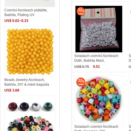
32
Coirníní Aicrileach plátáilte,
Babhta, Plating UV
US$ 0.02~0.33
Soladach coirníní Aicrileach
S
Dath, Babhta Maol,
D
US$ 0.75
0.51
U
Beads Jewelry Aicrileach,
32
Babhta, DIY & méid éagsúla
US$ 3.68
Soladach coirníní Aicrileach
S