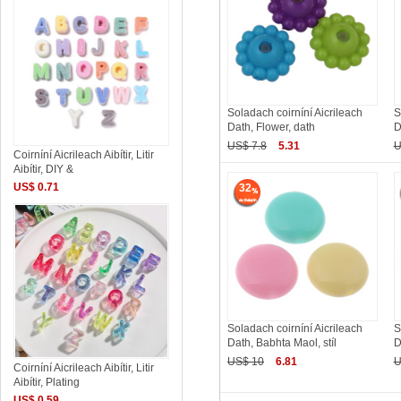
Soladach coirníní Aicrileach
S
Dath, Flower, dath
D
US$ 7.8
5.31
U
Coirníní Aicrileach Aibítir, Litir
Aibítir, DIY &
US$ 0.71
32
Soladach coirníní Aicrileach
S
Dath, Babhta Maol, stíl
D
US$ 10
6.81
U
Coirníní Aicrileach Aibítir, Litir
Aibítir, Plating
US$ 0.59