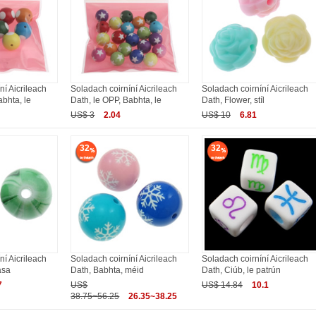
ní Aicrileach
Soladach coirníní Aicrileach
Soladach coirníní Aicrileach
abhta, le
Dath, le OPP, Babhta, le
Dath, Flower, stíl
US$ 3
2.04
US$ 10
6.81
32
32
ní Aicrileach
Soladach coirníní Aicrileach
Soladach coirníní Aicrileach
ása
Dath, Babhta, méid
Dath, Ciúb, le patrún
7
US$
US$ 14.84
10.1
38.75~56.25
26.35~38.25