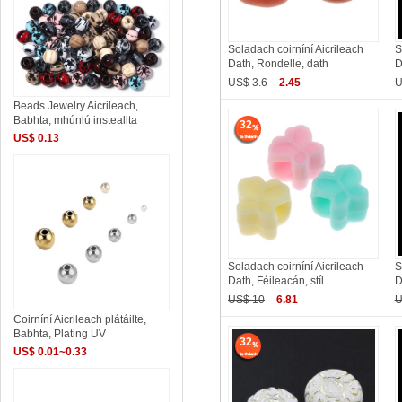
Soladach coirníní Aicrileach
S
Dath, Rondelle, dath
D
US$ 3.6
2.45
U
Beads Jewelry Aicrileach,
Babhta, mhúnlú insteallta
32
US$ 0.13
Soladach coirníní Aicrileach
S
Dath, Féileacán, stíl
D
US$ 10
6.81
U
Coirníní Aicrileach plátáilte,
Babhta, Plating UV
32
US$ 0.01~0.33