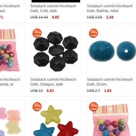
ní Aicrileach
Soladach coirníní Aicrileach
Soladach coirníní Aicrileach
aol,
Dath, Ciúb, dath
Dath, Babhta, méid
71
US$ 14.48
9.85
US$ 3.58
2.44
32
32
ní Aicrileach
Soladach coirníní Aicrileach
Soladach coirníní Aicrileach
abhta, le
Dath, Octagon, dath
Dath, Droim,
US$ 10
6.81
US$ 2.7
1.84
32
32