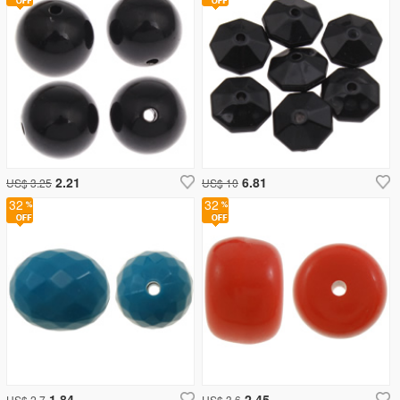
2.21
6.81
US$ 3.25
US$ 10
32
32
1.84
2.45
US$ 2.7
US$ 3.6