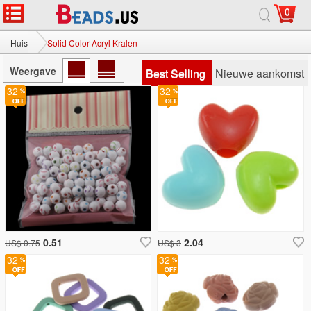
0
Huis
Solid Color Acryl Kralen
Weergave
Best Selling
Nieuwe aankomst
32
32
0.51
2.04
US$ 0.75
US$ 3
32
32