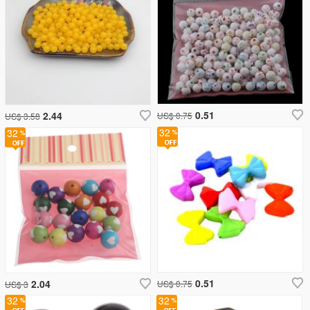
0.51
2.44
US$ 0.75
US$ 3.58
32
32
0.51
2.04
US$ 0.75
US$ 3
32
32