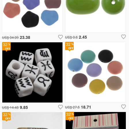
2.45
23.38
US$ 3.6
US$ 34.39
32
32
18.71
9.85
US$ 27.5
US$ 14.48
32
32