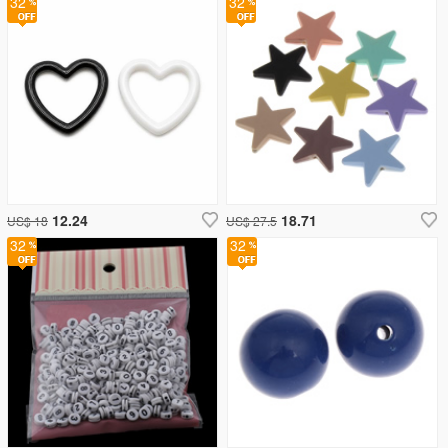
32
32
12.24
18.71
US$ 18
US$ 27.5
32
32