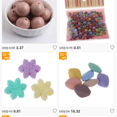
3.37
0.51
US$ 4.95
US$ 0.75
32
32
6.81
16.32
US$ 10
US$ 24