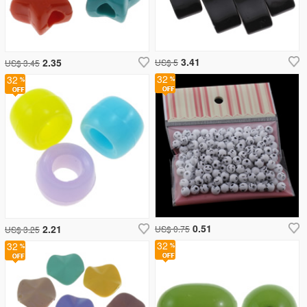
3.41
2.35
US$ 5
US$ 3.45
32
32
0.51
2.21
US$ 0.75
US$ 3.25
32
32