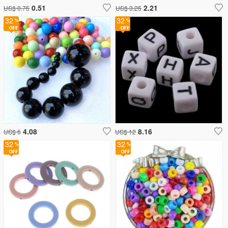
0.51
2.21
US$ 0.75
US$ 3.25
32
32
4.08
8.16
US$ 6
US$ 12
32
32