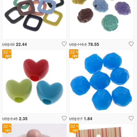
22.44
78.55
US$ 33
US$ 115.5
32
32
2.35
1.84
US$ 3.45
US$ 2.7
32
32