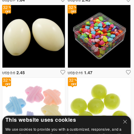
32
32
2.45
1.47
US$ 3.6
US$ 2.16
32
32
This website uses cookies
We use cookies to provide you with a customized, responsive, and a