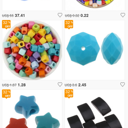
37.41
0.22
US$ 55
US$ 0.32
32
32
1.28
2.45
US$ 1.87
US$ 3.6
32
32