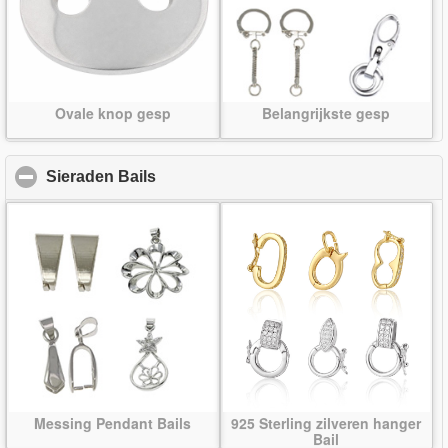
Ovale knop gesp
Belangrijkste gesp
Sieraden Bails
click to collapse contents
Messing Pendant Bails
925 Sterling zilveren hanger
Bail