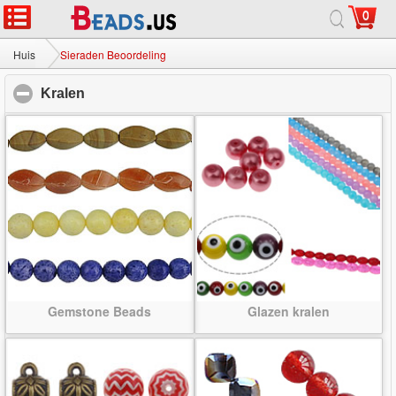
0
Huis
|
Over
|
Neem contact met ons op
|
Volledige Site
© 2026 Melkweg sieraden Ltd. Alle rechten voorbehouden.
Huis
Sieraden Beoordeling
Kralen
click to collapse contents
Gemstone Beads
Glazen kralen