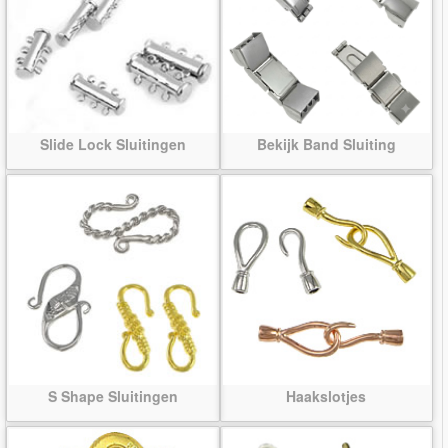
Slide Lock Sluitingen
Bekijk Band Sluiting
S Shape Sluitingen
Haakslotjes