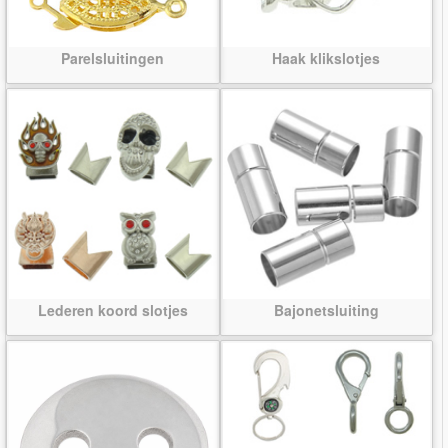
Parelsluitingen
Haak klikslotjes
Lederen koord slotjes
Bajonetsluiting