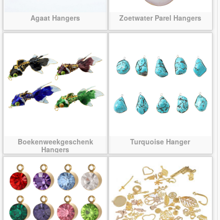
Agaat Hangers
Zoetwater Parel Hangers
Boekenweekgeschenk
Turquoise Hanger
Hangers