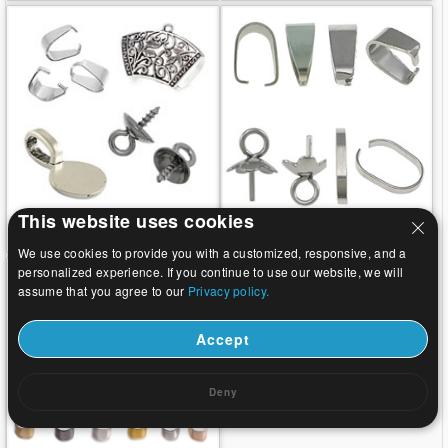
This website uses cookies
Zinklegering Hanger Bail
Roestvrij staal hanger bails
We use cookies to provide you with a customized, responsive, and a
personalized experience. If you continue to use our website, we will
assume that you agree to our
Privacy policy.
Accept
Deny