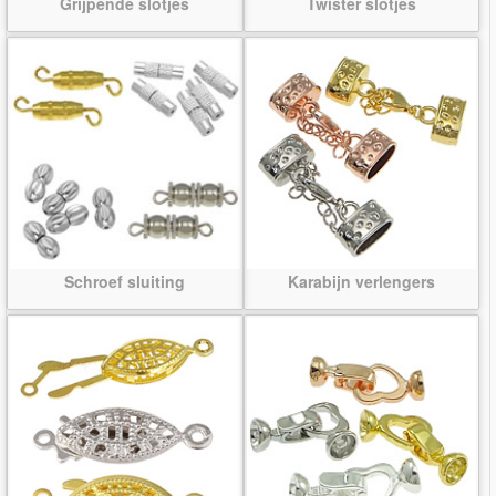
Grijpende slotjes
Twister slotjes
Schroef sluiting
Karabijn verlengers