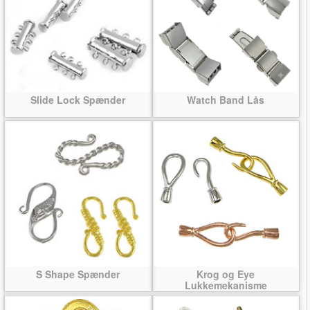
Slide Lock Spænder
Watch Band Lås
S Shape Spænder
Krog og Eye
Lukkemekanisme