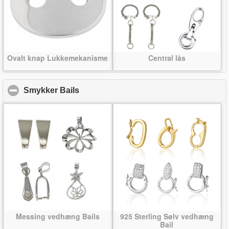
Ovalt knap Lukkemekanisme
Central lås
Smykker Bails
click to collapse contents
Messing vedhæng Bails
925 Sterling Sølv vedhæng
Bail