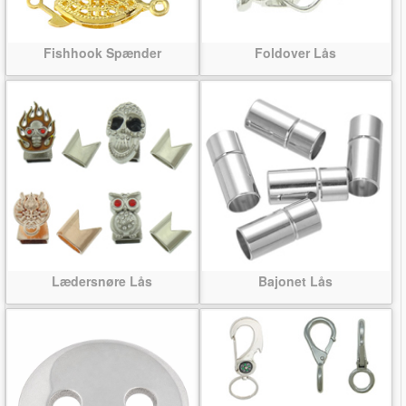
Fishhook Spænder
Foldover Lås
Lædersnøre Lås
Bajonet Lås