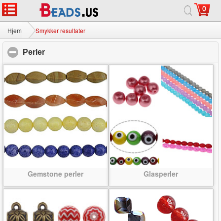
0
Hjem
|
Om
|
Kontakt os
|
Fuld Site
© 2026 Mælkevejen smykker Ltd Alle rettigheder forbeholdes.
Hjem
Smykker resultater
Perler
click to collapse contents
Gemstone perler
Glasperler