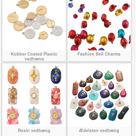
Kobber Coated Plastic
Fashion Bell Charms
vedhæng
Resin vedhæng
Ædelsten vedhæng