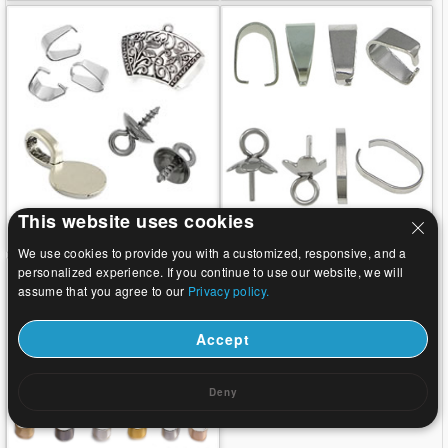
This website uses cookies
Zinc Alloy vedhæng Bail
Rustfrit stål vedhæng Bail
We use cookies to provide you with a customized, responsive, and a
personalized experience. If you continue to use our website, we will
assume that you agree to our
Privacy policy.
Accept
Deny