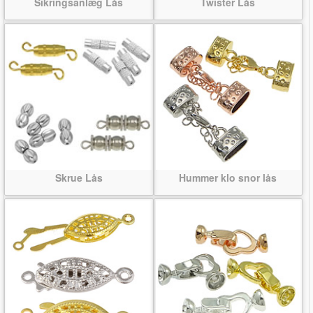
Sikringsanlæg Lås
Twister Lås
Skrue Lås
Hummer klo snor lås