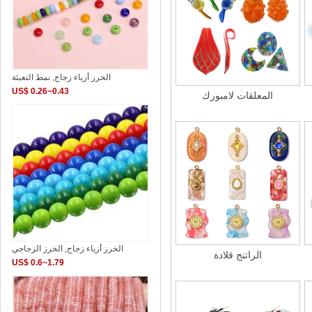
الخرز أزياء زجاج, نمط التعبئة
US$ 0.26~0.43
المعلقات لامبورك
الخرز أزياء زجاج, الخرز الزجاجي
الراتنج قلادة
US$ 0.6~1.79