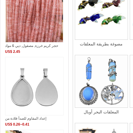
مصوغة ​​بطريقة المعلقات
حجر كريم خرزة, مصقول, ديي & مواد
US$ 2.45
المعلقات البحر أوبال
إعداد المقاوم للصدأ قلادة من
US$ 0.26~0.41