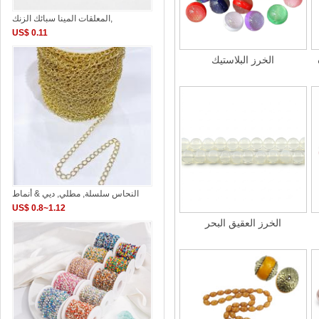
المعلقات المينا سبائك الزنك,
US$ 0.11
الخرز البلاستيك
النحاس سلسلة, مطلي, ديي & أنماط
US$ 0.8~1.12
الخرز العقيق البحر