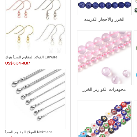
الخرز والأحجار الكريمة
الفولاذ المقاوم للصدأ هوك Earwire
US$ 0.04~0.07
مجوهرات الكوارتز الخرز
الفولاذ المقاوم للصدأ Nekclace