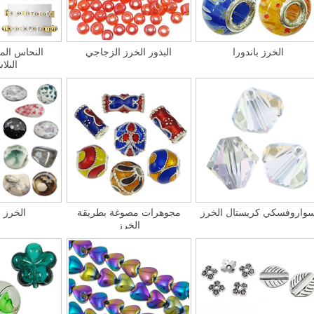
الخرز باندورا
البذور الخرز الزجاجي
النحاس الم
البلا
واروفسكي كريستال الخرز
مجوهرات مصوغة ​​بطريقة
الخرز 
الخرز