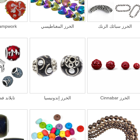
الخرز سبائك الزنك
الخرز المغناطيسي
والخرز pwork
Cinnabar الخرز
الخرز إندونيسيا
تايلاند ف