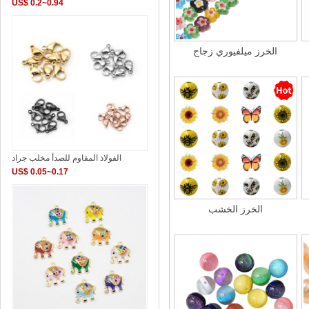
US$ 0.2~0.94
الخرز ميلفيوري زجاج
الفولاذ المقاوم للصدأ مخلب جراد
US$ 0.05~0.17
الخرز الخشب