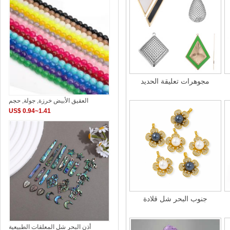
مجوهرات تعليقة الحديد
العقيق الأبيض خرزة, جولة, حجم
US$ 0.94~1.41
جنوب البحر شل قلادة
أذن البحر شل المعلقات الطبيعية