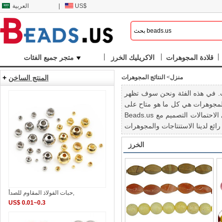
US$
|
العربية
قلادة المجوهرات
الاكريليك الخرز
متجر جميع الفئات
منزل
>
النتائج المجوهرات
المنتج الساخن
+
ات. في هذه الفئة ونحن سوف تظهر
لمجوهرات هي كل ما هو متاح على
Beads.us وعادل يكلف بأسعار تنافسية. الانتهاء من المجوهرات الخاص بك مع المجوهرات النتائج رائعة يا صديقي، وهنا يمكنك أن تجد ما تحتاجه! مجرد محاولة للتفكير في الاحتمالات التصميم مع
الخرز
حبات الفولاذ المقاوم للصدأ,
US$ 0.01~0.3