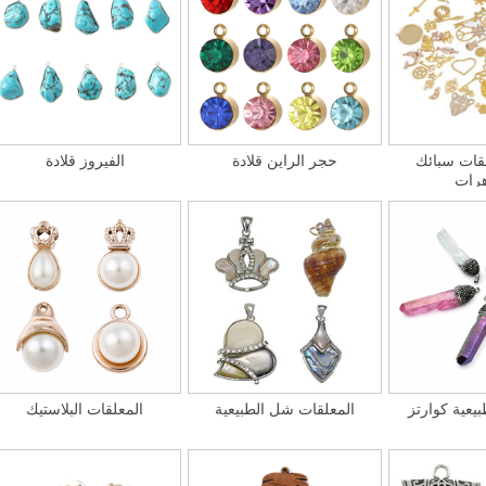
لقات سبائك
حجر الراين قلادة
الفيروز قلادة
رات
بيعية كوارتز
المعلقات شل الطبيعية
المعلقات البلاستيك