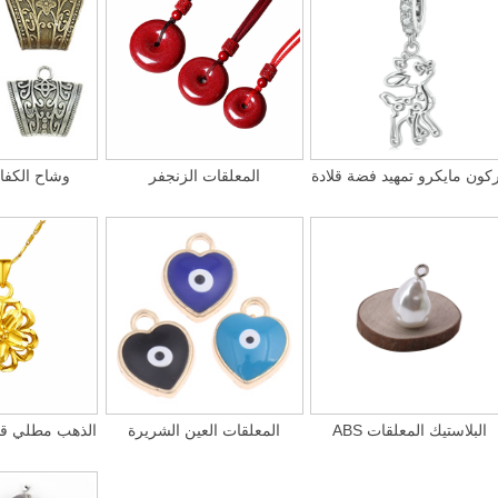
كون مايكرو تمهيد فضة قلادة
المعلقات الزنجفر
وشاح الكفا
ABS البلاستيك المعلقات
المعلقات العين الشريرة
24 K الذهب مطلي ق