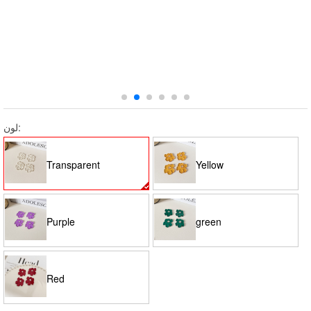
لون:
Transparent
Yellow
Purple
green
Red