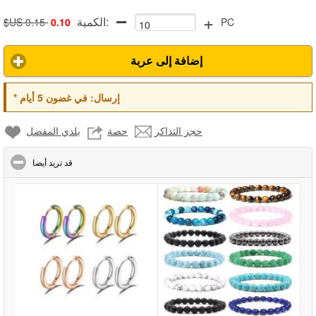
+
الكمية:
$US 0.15
0.10
PC
إضافة إلى عربة
*
في غضون 5 أيام
إرسال:
حجز التذاكر
حصة
بلدي المفضل
click to collapse contents
قد تريد أيضا