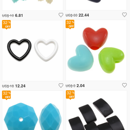
22.44
6.81
US$ 33
US$ 10
32
32
2.04
12.24
US$ 3
US$ 18
32
32