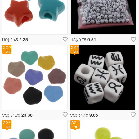
2.35
0.51
US$ 3.45
US$ 0.75
32
32
23.38
9.85
US$ 34.39
US$ 14.48
32
32