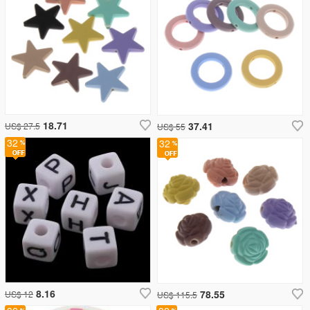
18.71
37.41
US$ 27.5
US$ 55
32
32
8.16
78.55
US$ 12
US$ 115.5