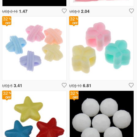
1.47
2.04
US$ 2.16
US$ 3
32
32
3.41
6.81
US$ 5
US$ 10
32
32