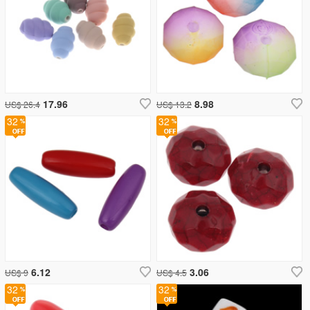
17.96
8.98
US$ 26.4
US$ 13.2
32
32
6.12
3.06
US$ 9
US$ 4.5
32
32