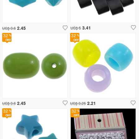
3.41
2.45
US$ 5
US$ 3.6
32
32
2.45
2.21
US$ 3.6
US$ 3.25
32
32