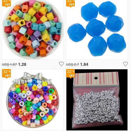
32
32
1.28
1.84
US$ 1.87
US$ 2.7
32
32