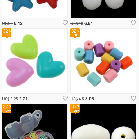
6.12
6.81
US$ 9
US$ 10
32
32
2.21
3.06
US$ 3.25
US$ 4.5
32
32