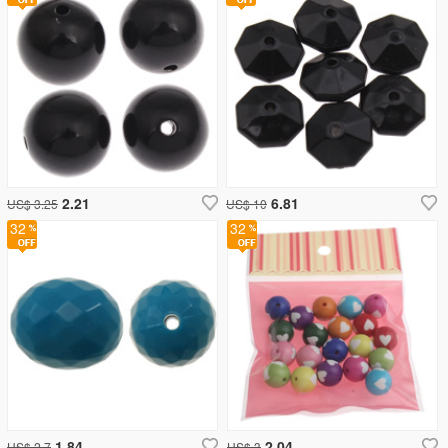
2.21
6.81
US$ 3.25
US$ 10
32
32
1.84
2.04
US$ 2.7
US$ 3