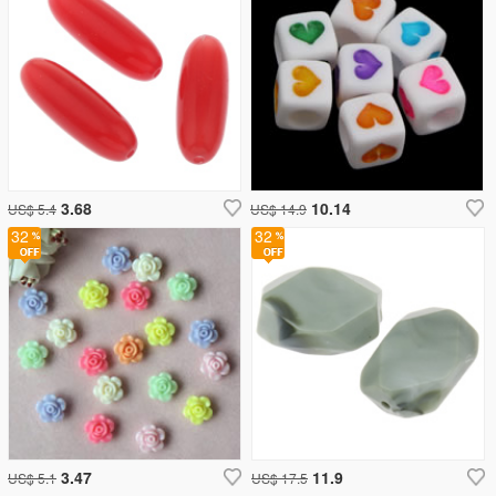
3.68
10.14
US$ 5.4
US$ 14.9
32
32
3.47
11.9
US$ 5.1
US$ 17.5