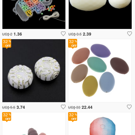
1.36
2.39
US$ 2
US$ 3.5
32
32
3.74
22.44
US$ 5.5
US$ 33
32
32