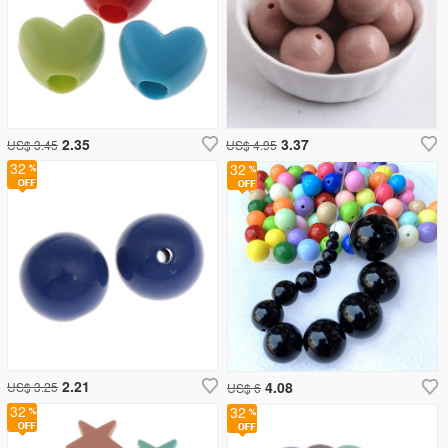
2.35
3.37
US$ 3.45
US$ 4.95
32
32
2.21
4.08
US$ 3.25
US$ 6
32
32