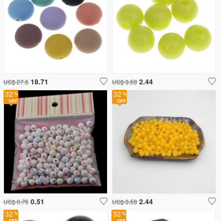
18.71
2.44
US$ 27.5
US$ 3.58
32
32
0.51
2.44
US$ 0.75
US$ 3.58
32
32