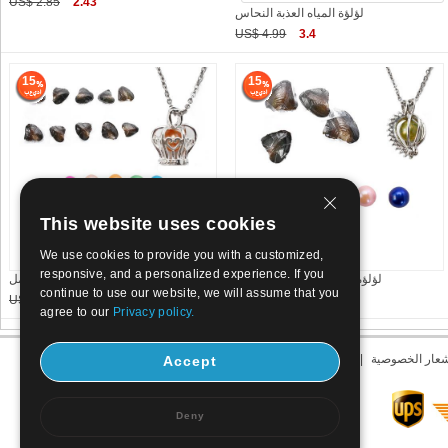
US$ 2.85
2.43
لؤلؤة المياه العذبة النحاس
US$ 4.99
3.4
15
15
This website uses cookies
We use cookies to provide you with a customized,
responsive, and a personalized experience. If you
لؤلؤة المياه العذبة الوئام حامل
لؤلؤة المياه العذبة الوئام حامل
continue to use our website, we will assume that you
US$ 12.12
10.31
US$ 5.46
4.65
agree to our
Privacy policy.
عار الخصوصية
|
كيفية دفع
|
التابعة لبرنامج
Accept
Deny