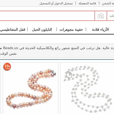
|
|
فة الشحن
قائمة المفضلة
تسجيل الدخول أو التسجيل
جات
الأزياء قلادة
حقيبة مجوهرات
النايلون الحبل
قفل المغناطيسي
مج
نفس الوقت؟ يرجى مراجعة موقعنا على قلادة لؤلؤ المياه العذبة والحصول على بعض تريد.
15