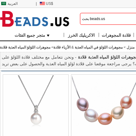
US$
|
العربية
قلادة المجوهرات
الاكريليك الخرز
متجر جميع الفئات
منزل
>
مجوهرات اللؤلؤ في المياه العذبة
&
الأزياء قلادة
>
مجوهرات اللؤلؤ المياه العذبة قلادة
وهرات اللؤلؤ المياه العذبة قلادة
- ونحن نتعامل مع مختلف قلادة اللؤلؤ على Beads.us بسعر معقول. هذه القلادة لؤلؤ المياه العذبة المجوهرات كلها مع تصميم أنيق وجودة عالية. هل ترغب في التمتع شعور رائع والكلاسيكية الحديثة في