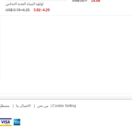
US$ 20.7
14.08
لؤلؤة المياه العذبة النحاس
US$ 5.76~6.25
3.92~4.25
Cookie Setting
|
من نحن
|
الاتصال بنا
|
مصطلح 