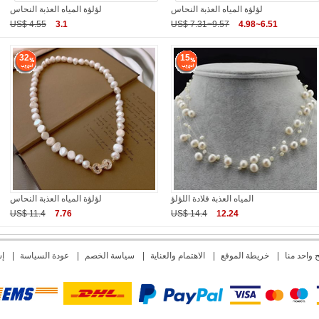
لؤلؤة المياه العذبة النحاس
لؤلؤة المياه العذبة النحاس
US$ 4.55
3.1
US$ 7.31~9.57
4.98~6.51
32
15
المياه العذبة قلادة اللؤلؤ
لؤلؤة المياه العذبة النحاس
US$ 11.4
7.76
US$ 14.4
12.24
واحد منا
|
خريطة الموقع
|
الاهتمام والعناية
|
سياسة الخصم
|
عودة السياسة
|
إش