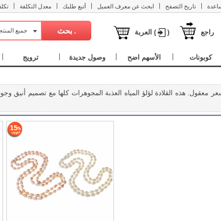
|
|
|
|
|
اعدة
تاريخ التصفح
ابحث عن معرف العميل
أتبع طلبك
معدل التكلفة
تكل
جميع المنت
راجع
)
العربة (
كوبونات
الأسهم اضح
وصول جديدة
ترويج
15