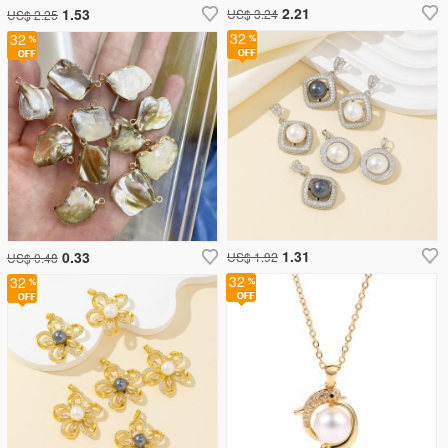
2.21
1.53
US$ 3.24
US$ 2.25
32
32
1.31
0.33
US$ 1.92
US$ 0.48
32
32