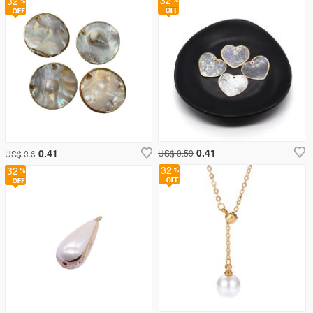
32
32
0.41
0.41
US$ 0.59
US$ 0.6
32
32