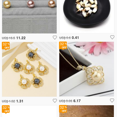
0.41
11.22
US$ 0.6
US$ 16.5
32
32
6.17
1.31
US$ 9.06
US$ 1.92
32
32