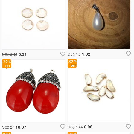
1.02
0.31
US$ 1.5
US$ 0.45
32
32
0.98
18.37
US$ 1.44
US$ 27