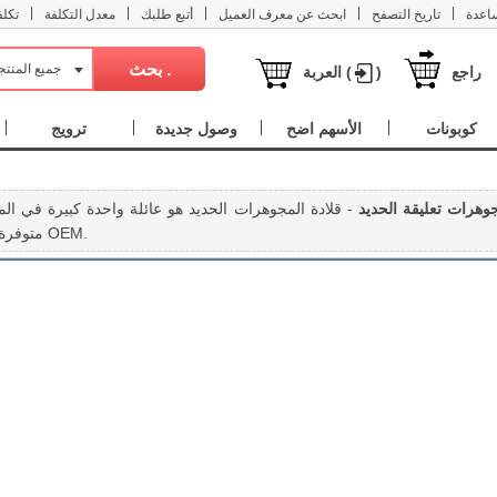
|
|
|
|
|
اعدة
تاريخ التصفح
ابحث عن معرف العميل
أتبع طلبك
معدل التكلفة
تكل
جميع المنت
راجع
)
العربة (
كوبونات
الأسهم اضح
وصول جديدة
ترويج
وهرات تعليقة الحديد
- قلادة المجوهرات الحديد هو عائلة واحدة كبيرة في ال
متوفرة في أنماط مختلفة لتلبية الحاجة الخاصة. أرحب للتحقق والحصول على بعض التي تحتاج إليها. باعتبارها المورد المجوهرات في الصين، يمكننا ان نقبل أيضا إنتاج OEM.