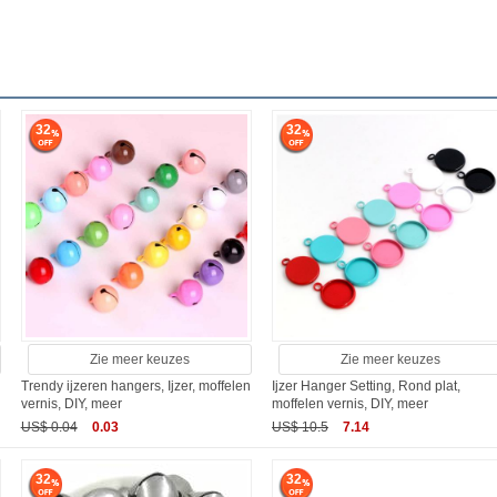
32
32
Zie meer keuzes
Zie meer keuzes
Trendy ijzeren hangers, Ijzer, moffelen
Ijzer Hanger Setting, Rond plat,
vernis, DIY, meer
moffelen vernis, DIY, meer
US$ 0.04
0.03
US$ 10.5
7.14
32
32