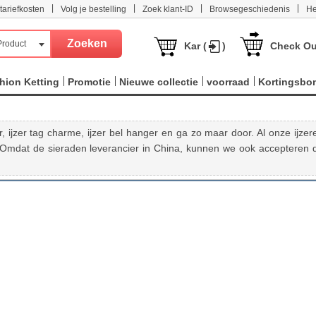
|
|
|
|
tariefkosten
Volg je bestelling
Zoek klant-ID
Browsegeschiedenis
He
Product
Kar (
)
Check Ou
hion Ketting
Promotie
Nieuwe collectie
voorraad
Kortingsbo
, ijzer tag charme, ijzer bel hanger en ga zo maar door. Al onze ijzer
t. Omdat de sieraden leverancier in China, kunnen we ook accepteren 