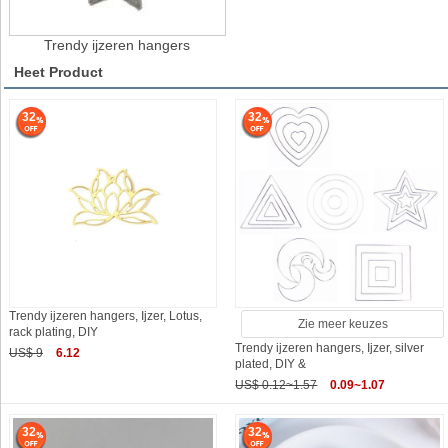
Trendy ijzeren hangers
Heet Product
32
32
Trendy ijzeren hangers, Ijzer, Lotus,
Zie meer keuzes
rack plating, DIY
Trendy ijzeren hangers, Ijzer, silver
US$ 9
6.12
plated, DIY &
US$ 0.12~1.57
0.09~1.07
32
32