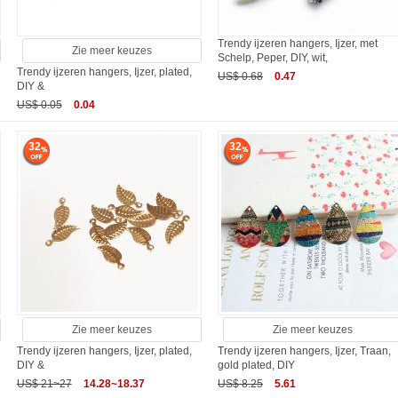
Trendy ijzeren hangers, Ijzer, met
Zie meer keuzes
Schelp, Peper, DIY, wit,
Trendy ijzeren hangers, Ijzer, plated,
US$ 0.68
0.47
DIY &
US$ 0.05
0.04
32
32
Zie meer keuzes
Zie meer keuzes
,
Trendy ijzeren hangers, Ijzer, plated,
Trendy ijzeren hangers, Ijzer, Traan,
DIY &
gold plated, DIY
US$ 21~27
14.28~18.37
US$ 8.25
5.61