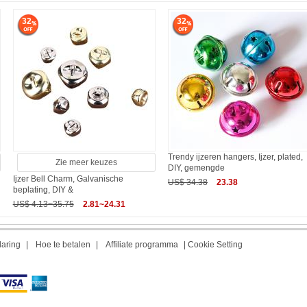
32
32
Trendy ijzeren hangers, Ijzer, plated,
Zie meer keuzes
DIY, gemengde
Ijzer Bell Charm, Galvanische
US$ 34.38
23.38
beplating, DIY &
US$ 4.13~35.75
2.81~24.31
laring
|
Hoe te betalen
|
Affiliate programma
|
Cookie Setting