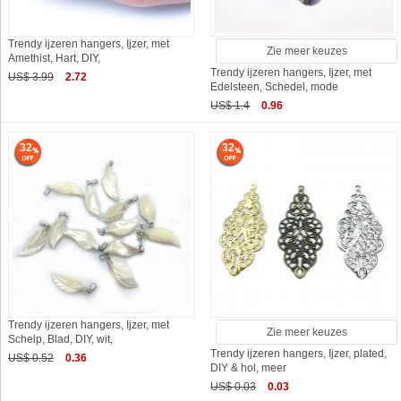
Trendy ijzeren hangers, Ijzer, met
Zie meer keuzes
Amethist, Hart, DIY,
Trendy ijzeren hangers, Ijzer, met
US$ 3.99
2.72
Edelsteen, Schedel, mode
US$ 1.4
0.96
32
32
Trendy ijzeren hangers, Ijzer, met
Zie meer keuzes
Schelp, Blad, DIY, wit,
Trendy ijzeren hangers, Ijzer, plated,
US$ 0.52
0.36
DIY & hol, meer
US$ 0.03
0.03