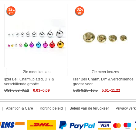
32
32
Zie meer keuzes
Zie meer keuzes
Ijzer Bell Charm, plated, DIY &
Ijzer Bell Charm, DIY & verschillende
verschillende grootte
grootte voor
US$ 0.03~0.12
0.03~0.09
US$ 8.25~16.5
5.61~11.22
|
Attention & Care
|
Korting beleid
|
Beleid van de terugkeer
|
Privacy verk