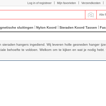
|
|
|
Log in of registreer
Mijn favorieten
Verzendkosten
Alle 
gnetische sluitingen
Nylon Koord
Sieraden Koord Tassen
Fas
in sieraden hangers ingediend. Wij leveren holle gesneden hanger ijzer
peciale behoefte te voldoen. Welkom om te kijken en wat je nodig heb