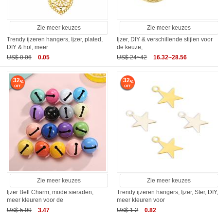
Zie meer keuzes
Zie meer keuzes
Trendy ijzeren hangers, Ijzer, plated,
Ijzer, DIY & verschillende stijlen voor
DIY & hol, meer
de keuze,
US$ 0.06
0.05
US$ 24~42
16.32~28.56
32
32
Zie meer keuzes
Zie meer keuzes
Ijzer Bell Charm, mode sieraden,
Trendy ijzeren hangers, Ijzer, Ster, DIY
meer kleuren voor de
meer kleuren voor
US$ 5.09
3.47
US$ 1.2
0.82