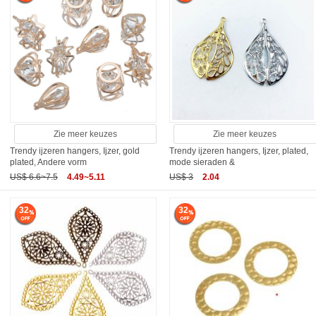
Zie meer keuzes
Zie meer keuzes
Trendy ijzeren hangers, Ijzer, gold
Trendy ijzeren hangers, Ijzer, plated,
plated, Andere vorm
mode sieraden &
US$ 6.6~7.5
4.49~5.11
US$ 3
2.04
32
32