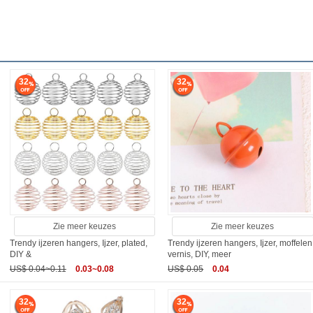
32
32
Zie meer keuzes
Zie meer keuzes
Trendy ijzeren hangers, Ijzer, plated,
Trendy ijzeren hangers, Ijzer, moffelen
DIY &
vernis, DIY, meer
US$ 0.04~0.11
0.03~0.08
US$ 0.05
0.04
32
32