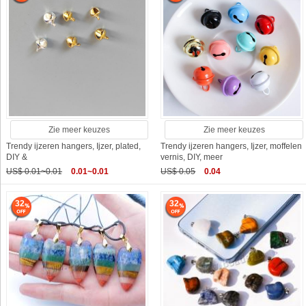
Zie meer keuzes
Zie meer keuzes
Trendy ijzeren hangers, Ijzer, plated,
Trendy ijzeren hangers, Ijzer, moffelen
DIY &
vernis, DIY, meer
US$ 0.01~0.01
0.01~0.01
US$ 0.05
0.04
32
32