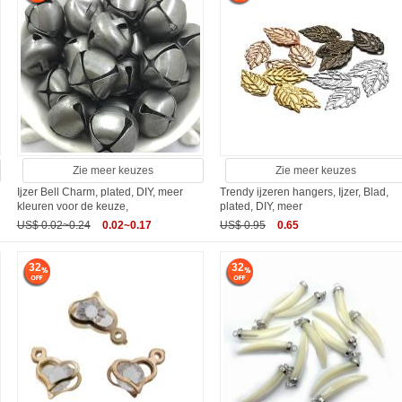
Zie meer keuzes
Zie meer keuzes
Ijzer Bell Charm, plated, DIY, meer
Trendy ijzeren hangers, Ijzer, Blad,
kleuren voor de keuze,
plated, DIY, meer
US$ 0.02~0.24
0.02~0.17
US$ 0.95
0.65
32
32