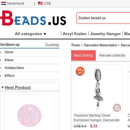
Nederland
|
US$
All categories
Acryl Kralen
Jewelry Hanger
Ma
Verfijnen op
Duidelijk
Thuis
>
Sieraden Materialen
>
Siera
Vorm
Best Selling
Nieuwe collectie
Kleur
Ambachten
32
Effect
+
Heet Product
Thailand Sterling Silver
C
European hanger, Dansende
A
US$ 8.4
5.72
U