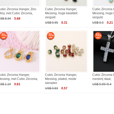
ubic Zirconia Hanger, Zinc
Cubic Zirconia Hanger,
Cubic Zirconia 
lloy, met Cubic Zirconia,
Messing, hoge kwaliteit
Messing, hoge k
verguld
verguld
S$ 8.34
5.68
US$ 0.45
0.31
US$ 0.3
0.21
32
32
32
ubic Zirconia Hanger,
Cubic Zirconia Hanger,
Cubic Zirconia
essing, met Cubic Zirconia,
Messing, plated, mode
roestvrij staal,
sieraden
S$ 1.19
0.81
US$ 5.09~5.4
US$ 0.83
0.57