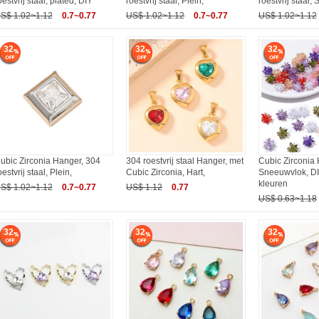
oestvrij staal, plated, DIY
roestvrij staal, Plein,
roestvrij staal, S
S$ 1.02~1.12
0.7~0.77
US$ 1.02~1.12
0.7~0.77
US$ 1.02~1.12
32
32
32
ubic Zirconia Hanger, 304
304 roestvrij staal Hanger, met
Cubic Zirconia 
oestvrij staal, Plein,
Cubic Zirconia, Hart,
Sneeuwvlok, DI
kleuren
S$ 1.02~1.12
0.7~0.77
US$ 1.12
0.77
US$ 0.63~1.18
32
32
32