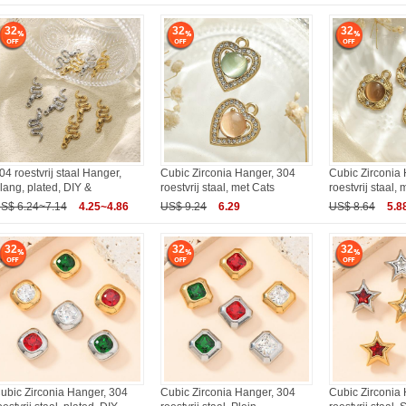
32
32
32
04 roestvrij staal Hanger,
Cubic Zirconia Hanger, 304
Cubic Zirconia
lang, plated, DIY &
roestvrij staal, met Cats
roestvrij staal,
S$ 6.24~7.14
4.25~4.86
US$ 9.24
6.29
US$ 8.64
5.8
32
32
32
ubic Zirconia Hanger, 304
Cubic Zirconia Hanger, 304
Cubic Zirconia