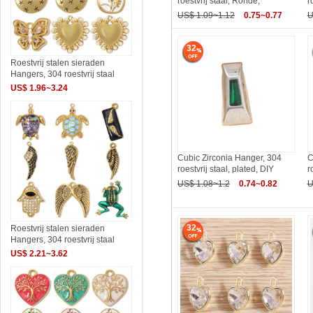
roestvrij staal, Ronde,
r
US$ 1.09~1.12
0.75~0.77
U
32
Roestvrij stalen sieraden
Hangers, 304 roestvrij staal
US$ 1.96~3.24
Cubic Zirconia Hanger, 304
C
roestvrij staal, plated, DIY
r
US$ 1.08~1.2
0.74~0.82
U
32
Roestvrij stalen sieraden
Hangers, 304 roestvrij staal
US$ 2.21~3.62