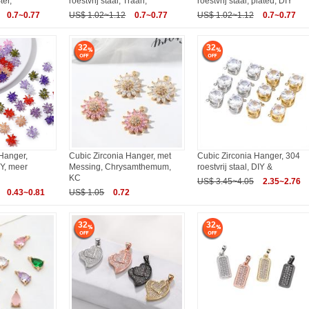
ter,
roestvrij staal, Traan,
roestvrij staal, plated, DIY
0.7~0.77
US$ 1.02~1.12
0.7~0.77
US$ 1.02~1.12
0.7~0.77
32
32
Hanger,
Cubic Zirconia Hanger, met
Cubic Zirconia Hanger, 304
Y, meer
Messing, Chrysamthemum,
roestvrij staal, DIY &
KC
US$ 3.45~4.05
2.35~2.76
0.43~0.81
US$ 1.05
0.72
32
32