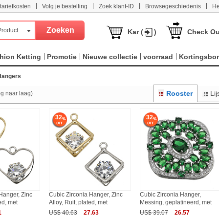
|
|
|
|
tariefkosten
Volg je bestelling
Zoek klant-ID
Browsegeschiedenis
He
Product
Kar (
)
Check Ou
hion Ketting
Promotie
Nieuwe collectie
voorraad
Kortingsbo
 Hangers
Rooster
Lij
og naar laag)
32
32
Hanger, Zinc
Cubic Zirconia Hanger, Zinc
Cubic Zirconia Hanger,
ted, met
Alloy, Ruit, plated, met
Messing, geplatineerd, met
1
US$ 40.63
27.63
US$ 39.07
26.57