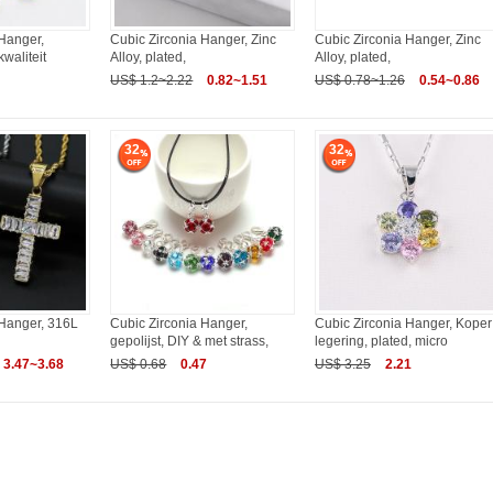
Hanger,
Cubic Zirconia Hanger, Zinc
Cubic Zirconia Hanger, Zinc
waliteit
Alloy, plated,
Alloy, plated,
US$ 1.2~2.22
0.82~1.51
US$ 0.78~1.26
0.54~0.86
32
32
 Hanger, 316L
Cubic Zirconia Hanger,
Cubic Zirconia Hanger, Koper
gepolijst, DIY & met strass,
legering, plated, micro
3.47~3.68
US$ 0.68
0.47
US$ 3.25
2.21