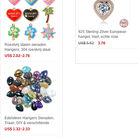
925 Sterling Zilver European
hanger, Hart, echte rose
US$ 5.52
3.76
Roestvrij stalen sieraden
Hangers, 304 roestvrij staal
US$ 2.02~2.76
Edelsteen Hangers Sieraden,
Traan, DIY & verschillende
US$ 1.32~2.33