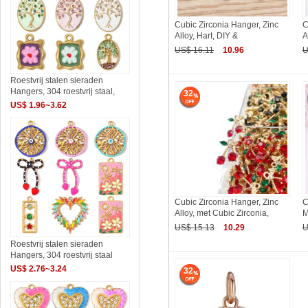
Cubic Zirconia Hanger, Zinc
C
Alloy, Hart, DIY &
A
US$ 16.11
10.96
U
Roestvrij stalen sieraden
Hangers, 304 roestvrij staal,
32
US$ 1.96~3.62
Cubic Zirconia Hanger, Zinc
C
Alloy, met Cubic Zirconia,
M
US$ 15.13
10.29
U
Roestvrij stalen sieraden
Hangers, 304 roestvrij staal
US$ 2.76~3.24
32