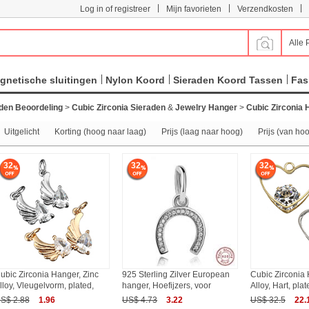
|
|
|
Log in of registreer
Mijn favorieten
Verzendkosten
Alle 
gnetische sluitingen
Nylon Koord
Sieraden Koord Tassen
Fas
den Beoordeling
>
Cubic Zirconia Sieraden
&
Jewelry Hanger
>
Cubic Zirconia
Uitgelicht
Korting (hoog naar laag)
Prijs (laag naar hoog)
Prijs (van ho
32
32
32
ubic Zirconia Hanger, Zinc
925 Sterling Zilver European
Cubic Zirconia 
lloy, Vleugelvorm, plated,
hanger, Hoefijzers, voor
Alloy, Hart, pla
S$ 2.88
1.96
US$ 4.73
3.22
US$ 32.5
22.