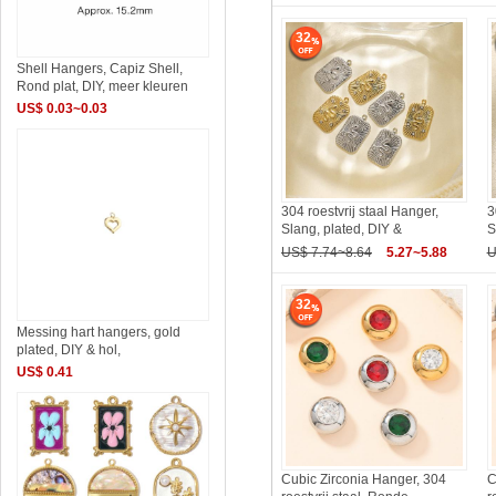
32
Shell Hangers, Capiz Shell,
Rond plat, DIY, meer kleuren
US$ 0.03~0.03
304 roestvrij staal Hanger,
3
Slang, plated, DIY &
S
US$ 7.74~8.64
5.27~5.88
U
32
Messing hart hangers, gold
plated, DIY & hol,
US$ 0.41
Cubic Zirconia Hanger, 304
C