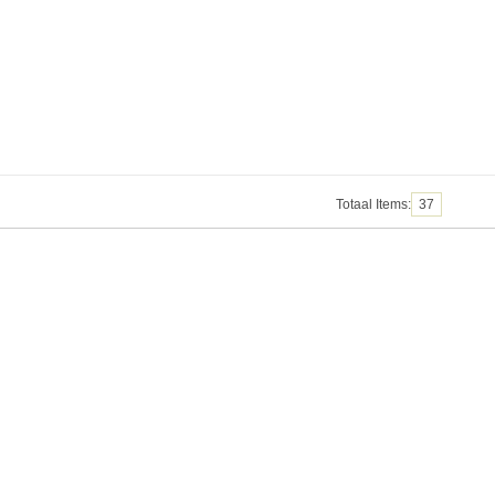
Totaal Items:
37