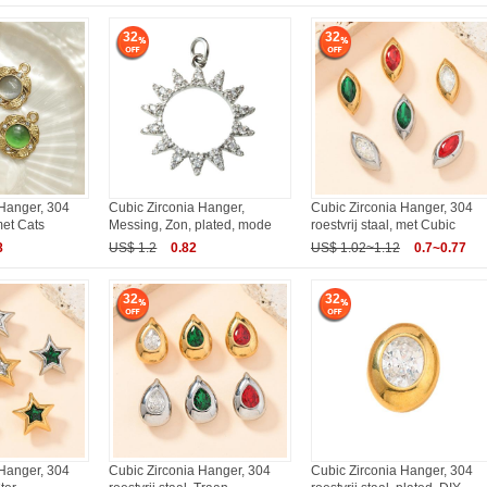
32
32
 Hanger, 304
Cubic Zirconia Hanger,
Cubic Zirconia Hanger, 304
 met Cats
Messing, Zon, plated, mode
roestvrij staal, met Cubic
8
US$ 1.2
0.82
US$ 1.02~1.12
0.7~0.77
32
32
 Hanger, 304
Cubic Zirconia Hanger, 304
Cubic Zirconia Hanger, 304