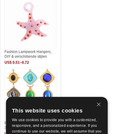
Fashion Lampwork Hangers,
DIY & verschillende stijlen
US$ 0.51~0.72
This website uses cookies
We use cookies to provide you with a customized,
Edelsteen Hangers Sieraden,
responsive, and a personalized experience. If you
304 roestvrij staal, met
continue to use our website, we will assume that you
US$ 2.7~3.62