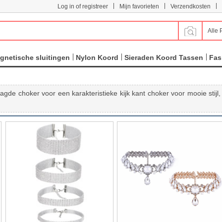
|
|
|
Log in of registreer
Mijn favorieten
Verzendkosten
Alle 
gnetische sluitingen
Nylon Koord
Sieraden Koord Tassen
Fas
agde choker voor een karakteristieke kijk kant choker voor mooie stijl