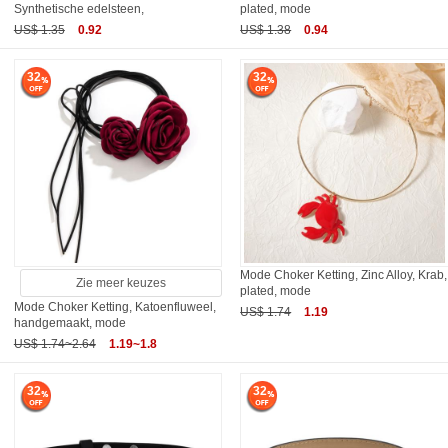
Synthetische edelsteen,
plated, mode
US$ 1.35
0.92
US$ 1.38
0.94
32
32
Mode Choker Ketting, Zinc Alloy, Krab,
Zie meer keuzes
plated, mode
Mode Choker Ketting, Katoenfluweel,
US$ 1.74
1.19
handgemaakt, mode
US$ 1.74~2.64
1.19~1.8
32
32