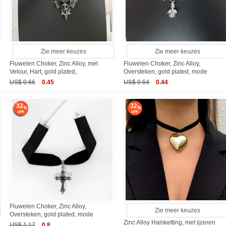
Zie meer keuzes
Zie meer keuzes
Fluwelen Choker, Zinc Alloy, met
Fluwelen Choker, Zinc Alloy,
Velour, Hart, gold plated,
Oversteken, gold plated, mode
US$ 0.66
0.45
US$ 0.64
0.44
32
32
Fluwelen Choker, Zinc Alloy,
Zie meer keuzes
Oversteken, gold plated, mode
d
Zinc Alloy Halsketting, met ijzeren
US$ 1.17
0.8