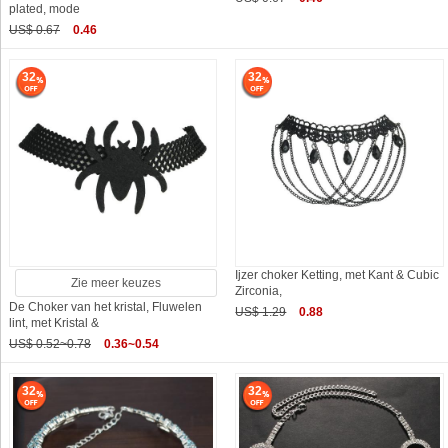
plated, mode
US$ 0.67
0.46
32
32
Ijzer choker Ketting, met Kant & Cubic
Zie meer keuzes
Zirconia,
De Choker van het kristal, Fluwelen
US$ 1.29
0.88
lint, met Kristal &
US$ 0.52~0.78
0.36~0.54
32
32