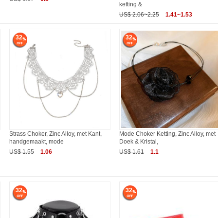
ketting &
US$ 2.06~2.25
1.41~1.53
32
32
Strass Choker, Zinc Alloy, met Kant,
Mode Choker Ketting, Zinc Alloy, met
handgemaakt, mode
Doek & Kristal,
US$ 1.55
1.06
US$ 1.61
1.1
32
32