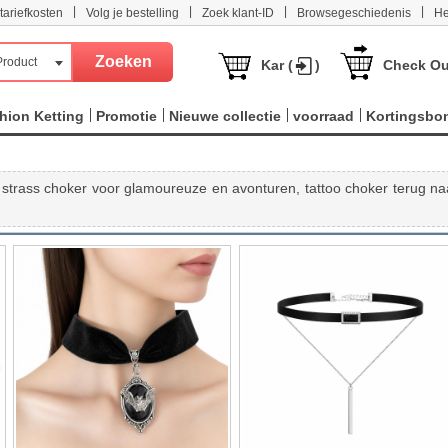
|
|
|
|
tariefkosten
Volg je bestelling
Zoek klant-ID
Browsegeschiedenis
He
Product
Kar (
)
Check Ou
hion Ketting
Promotie
Nieuwe collectie
voorraad
Kortingsbo
, strass choker voor glamoureuze en avonturen, tattoo choker terug na