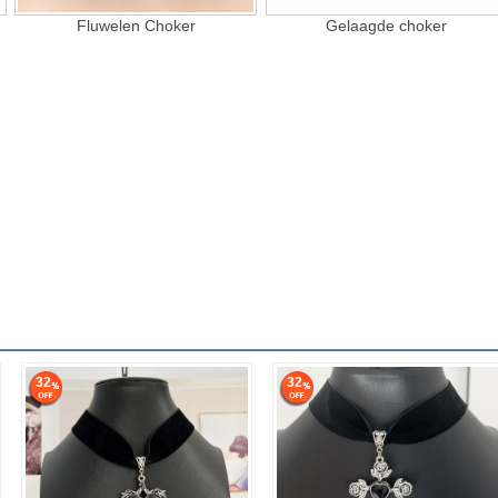
Fluwelen Choker
Gelaagde choker
32
32