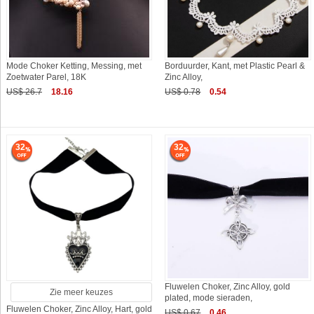
Mode Choker Ketting, Messing, met
Borduurder, Kant, met Plastic Pearl &
Zoetwater Parel, 18K
Zinc Alloy,
US$ 26.7
18.16
US$ 0.78
0.54
32
32
Fluwelen Choker, Zinc Alloy, gold
Zie meer keuzes
plated, mode sieraden,
Fluwelen Choker, Zinc Alloy, Hart, gold
US$ 0.67
0.46