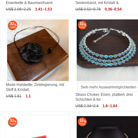
Eisenkette & Baumwollsamt
Seidenband, mit Kristall &
US$ 2.06~2.25
1.41~1.53
US$ 0.52~0.78
0.36~0.54
32
32
Mode-Halskette, Zinklegierung, mit
Sieh mehr Auswahlmöglichkeiten
Stoff & Kristall,
Strass Choker, Eisen, plattiert, drei
US$ 1.61
1.1
Schichten & für
US$ 2.34~2.4
1.6~1.64
32
32