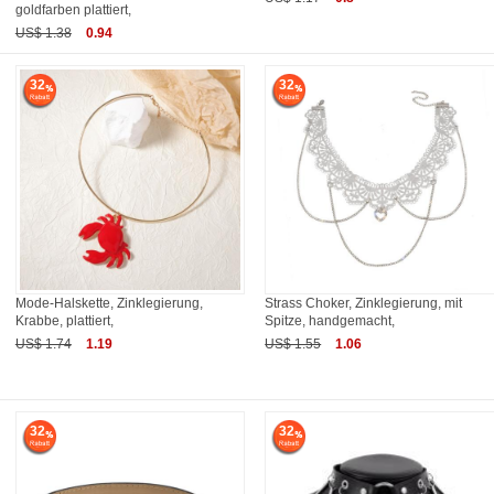
goldfarben plattiert,
US$ 1.38
0.94
32
32
Mode-Halskette, Zinklegierung,
Strass Choker, Zinklegierung, mit
Krabbe, plattiert,
Spitze, handgemacht,
US$ 1.74
1.19
US$ 1.55
1.06
32
32