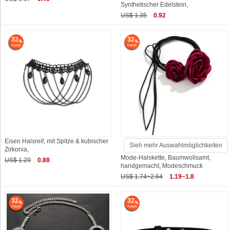
Synthetischer Edelstein,
US$ 1.35
0.92
32
32
Eisen Halsreif, mit Spitze & kubischer
Sieh mehr Auswahlmöglichkeiten
Zirkonia,
Mode-Halskette, Baumwollsamt,
US$ 1.29
0.88
handgemacht, Modeschmuck
US$ 1.74~2.64
1.19~1.8
32
32