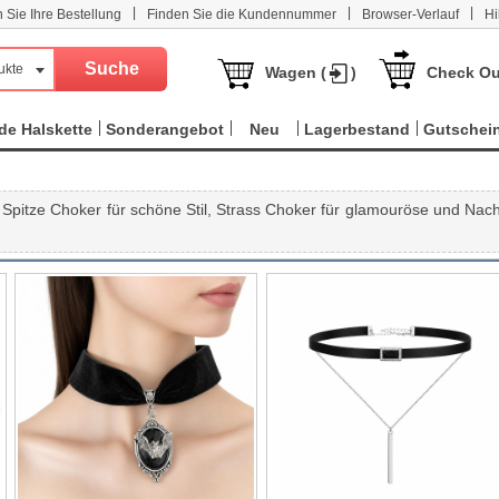
|
|
|
n Sie Ihre Bestellung
Finden Sie die Kundennummer
Browser-Verlauf
Hi
ukte
Wagen (
)
Check Ou
e Halskette
Sonderangebot
Neu
Lagerbestand
Gutschei
pitze Choker für schöne Stil, Strass Choker für glamouröse und Nach