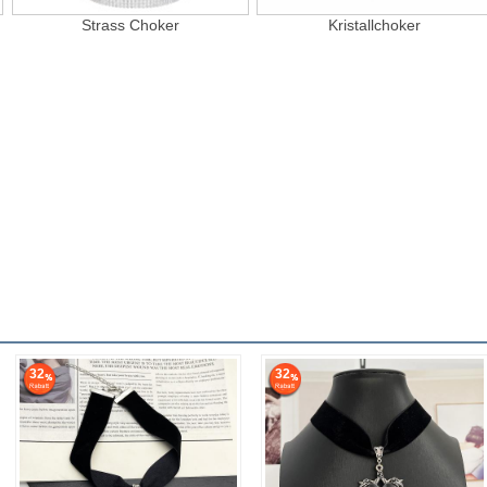
Strass Choker
Kristallchoker
32
32