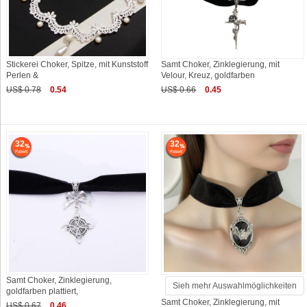
Stickerei Choker, Spitze, mit Kunststoff
Samt Choker, Zinklegierung, mit
Perlen &
Velour, Kreuz, goldfarben
US$ 0.78
0.54
US$ 0.66
0.45
32
32
Samt Choker, Zinklegierung,
Sieh mehr Auswahlmöglichkeiten
goldfarben plattiert,
Samt Choker, Zinklegierung, mit
US$ 0.67
0.46