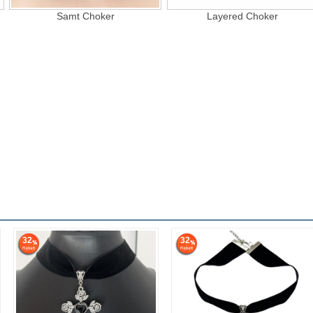
Samt Choker
Layered Choker
32
32