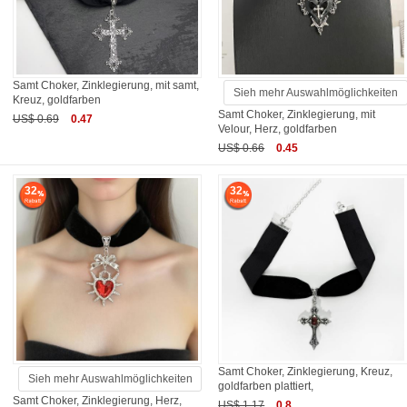
Samt Choker, Zinklegierung, mit samt,
Sieh mehr Auswahlmöglichkeiten
Kreuz, goldfarben
Samt Choker, Zinklegierung, mit
US$ 0.69
0.47
Velour, Herz, goldfarben
US$ 0.66
0.45
32
32
Samt Choker, Zinklegierung, Kreuz,
Sieh mehr Auswahlmöglichkeiten
goldfarben plattiert,
Samt Choker, Zinklegierung, Herz,
US$ 1.17
0.8