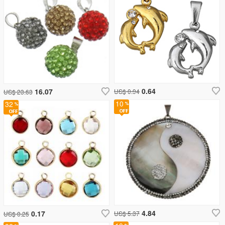
0.64
16.07
US$ 0.94
US$ 23.63
10
32
4.84
0.17
US$ 5.37
US$ 0.25