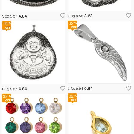
3.23
4.84
US$ 3.58
US$ 5.37
32
10
0.64
4.84
US$ 0.94
US$ 5.37
32
32