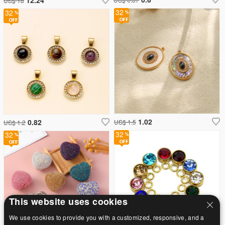
US$ 18
32
32
1.02
0.82
US$ 1.5
US$ 1.2
32
32
This website uses cookies
We use cookies to provide you with a customized, responsive, and a