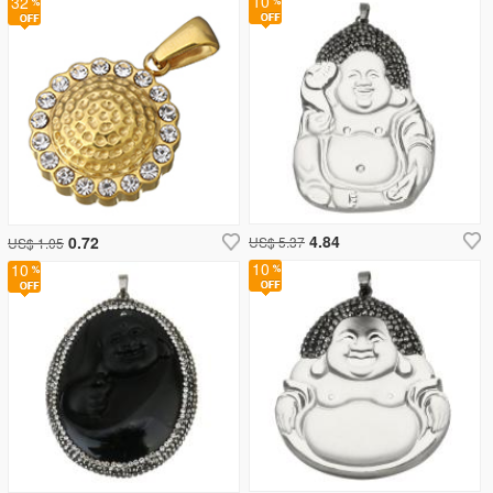
10
32
4.84
0.72
US$ 5.37
US$ 1.05
10
10