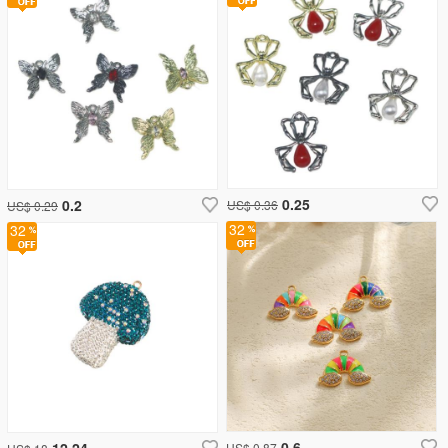
0.25
0.2
US$ 0.36
US$ 0.29
32
32
0.6
12.24
US$ 0.87