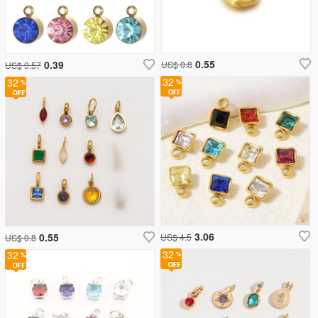
0.55
0.39
US$ 0.8
US$ 0.57
32
32
3.06
0.55
US$ 4.5
US$ 0.8
32
32