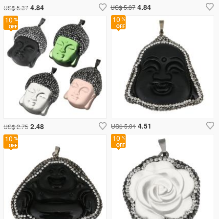
4.84
4.84
US$ 5.37
US$ 5.37
10
10
4.51
2.48
US$ 5.01
US$ 2.75
10
10