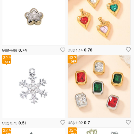
0.78
0.74
US$ 1.14
US$ 1.08
32
32
0.7
0.51
US$ 1.02
US$ 0.75
32
32