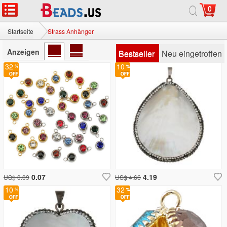
0
Startseite
Strass Anhänger
Anzeigen
Bestseller
Neu eingetroffen
32
10
0.07
4.19
US$ 0.09
US$ 4.66
10
32