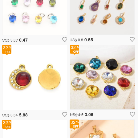
0.55
0.47
US$ 0.8
US$ 0.69
32
32
3.06
5.88
US$ 4.5
US$ 8.64
32
32