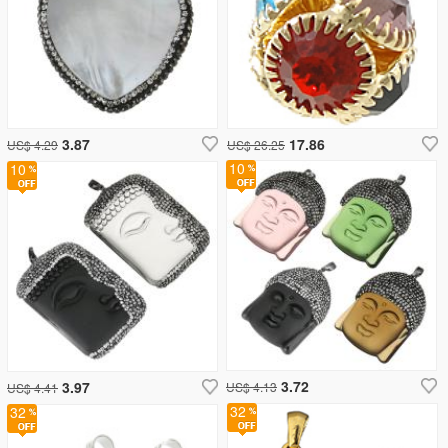
3.87
17.86
US$ 4.29
US$ 26.25
10
10
3.72
3.97
US$ 4.13
US$ 4.41
32
32