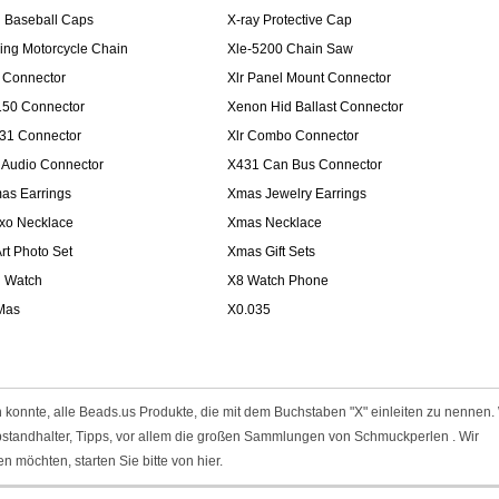
l Baseball Caps
X-ray Protective Cap
ring Motorcycle Chain
Xle-5200 Chain Saw
 Connector
Xlr Panel Mount Connector
150 Connector
Xenon Hid Ballast Connector
31 Connector
Xlr Combo Connector
r Audio Connector
X431 Can Bus Connector
as Earrings
Xmas Jewelry Earrings
xo Necklace
Xmas Necklace
Art Photo Set
Xmas Gift Sets
l Watch
X8 Watch Phone
Mas
X0.035
n konnte, alle Beads.us Produkte, die mit dem Buchstaben "X" einleiten zu nennen.
bstandhalter, Tipps, vor allem die großen Sammlungen von Schmuckperlen . Wir
 möchten, starten Sie bitte von hier.