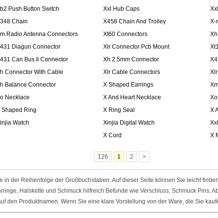
b2 Push Button Switch
Xxl Hub Caps
Xx
348 Chain
X458 Chain And Trolley
X-
m Radio Antenna Connectors
Xt60 Connectors
Xh
431 Diagun Connector
Xlr Connector Pcb Mount
Xt
431 Can Bus Ii Connector
Xh 2.5mm Connector
X4
h Connector With Cable
Xlr Cable Connectors
Xl
h Balance Connector
X Shaped Earrings
Xm
o Necklace
X And Heart Necklace
Xo
 Shaped Ring
X Ring Seal
X 
injia Watch
Xinjia Digital Watch
Xx
X Cord
X 
126
1
2
>
e in der Reihenfolge der Großbuchstaben. Auf dieser Seite können Sie leicht finde
rringe, Halskette und Schmuck hilfreich Befunde wie Verschluss, Schmuck Pins, A
uf den Produktnamen. Wenn Sie eine klare Vorstellung von der Ware, die Sie kaufen