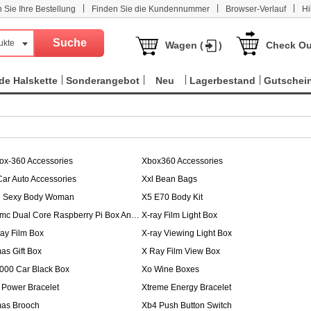
|
|
|
n Sie Ihre Bestellung
Finden Sie die Kundennummer
Browser-Verlauf
Hi
ukte
Wagen (
)
Check Ou
e Halskette
Sonderangebot
Neu
Lagerbestand
Gutschei
ox-360 Accessories
Xbox360 Accessories
Car Auto Accessories
Xxl Bean Bags
l Sexy Body Woman
X5 E70 Body Kit
Xbmc Dual Core Raspberry Pi Box Android 4.2
X-ray Film Light Box
ray Film Box
X-ray Viewing Light Box
as Gift Box
X Ray Film View Box
000 Car Black Box
Xo Wine Boxes
 Power Bracelet
Xtreme Energy Bracelet
as Brooch
Xb4 Push Button Switch