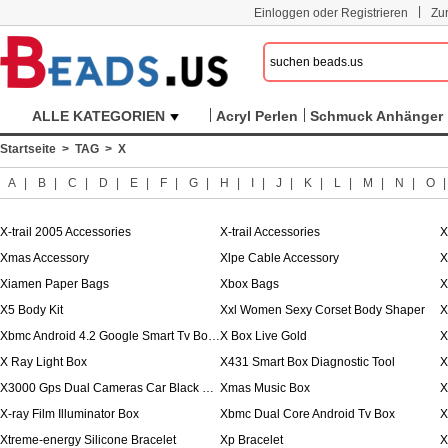
|
Einloggen oder Registrieren
Zu
ALLE KATEGORIEN
Acryl Perlen
Schmuck Anhänger
Startseite
>
TAG
> X
A
|
B
|
C
|
D
|
E
|
F
|
G
|
H
|
I
|
J
|
K
|
L
|
M
|
N
|
O
X-trail 2005 Accessories
X-trail Accessories
X
Xmas Accessory
Xlpe Cable Accessory
X
Xiamen Paper Bags
Xbox Bags
X
X5 Body Kit
Xxl Women Sexy Corset Body Shaper
Xbmc Android 4.2 Google Smart Tv Box Dual Core
X Box Live Gold
X
X Ray Light Box
X431 Smart Box Diagnostic Tool
X
X3000 Gps Dual Cameras Car Black Box
Xmas Music Box
X
X-ray Film Illuminator Box
Xbmc Dual Core Android Tv Box
X
Xtreme-energy Silicone Bracelet
Xp Bracelet
X