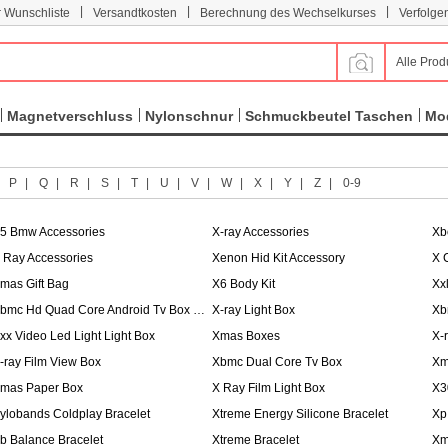
|
|
|
r Wunschliste
Versandtkosten
Berechnung des Wechselkurses
Verfolge
Alle Prod
Magnetverschluss
Nylonschnur
Schmuckbeutel Taschen
Mod
|
P
|
Q
|
R
|
S
|
T
|
U
|
V
|
W
|
X
|
Y
|
Z
|
0-9
5 Bmw Accessories
X-ray Accessories
Xb
 Ray Accessories
Xenon Hid Kit Accessory
X 
mas Gift Bag
X6 Body Kit
Xx
Xbmc Hd Quad Core Android Tv Box Dvb-t
X-ray Light Box
xx Video Led Light Light Box
Xmas Boxes
X-
-ray Film View Box
Xbmc Dual Core Tv Box
Xm
mas Paper Box
X Ray Film Light Box
X3
ylobands Coldplay Bracelet
Xtreme Energy Silicone Bracelet
Xp
b Balance Bracelet
Xtreme Bracelet
Xm