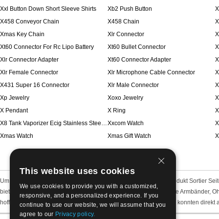
Xxl Button Down Short Sleeve Shirts
Xb2 Push Button
X
X458 Conveyor Chain
X458 Chain
X
Xmas Key Chain
Xlr Connector
X
Xt60 Connector For Rc Lipo Battery
Xt60 Bullet Connector
X
Xlr Connector Adapter
Xt60 Connector Adapter
X
Xlr Female Connector
Xlr Microphone Cable Connector
X
X431 Super 16 Connector
Xlr Male Connector
X
Xp Jewelry
Xoxo Jewelry
X
X Pendant
X Ring
X
X8 Tank Vaporizer Ecig Stainless Steel Drip Tips
Xxcom Watch
X
Xmas Watch
Xmas Gift Watch
X
This website uses cookies
Um Ihre Zeit zu sparen und deutlich machen, haben wir dieses Produkt Sortier Seit
We use cookies to provide you with a customized,
bieten alle Arten von Schmuck darunter Mode fertigen Schmuck wie Armbänder, Oh
responsive, and a personalized experience. If you
hoffen, Sie können einfach durch diese Sortiermethode fühlen und konnten direkt a
continue to use our website, we will assume that you
agree to our
Privacy policy.