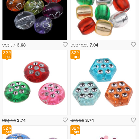
3.68
7.04
US$ 5.4
US$ 10.35
32
32
3.74
3.74
US$ 5.5
US$ 5.5
32
32