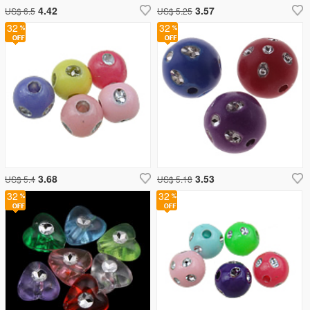
4.42
3.57
US$ 6.5
US$ 5.25
32
32
3.68
3.53
US$ 5.4
US$ 5.18
32
32