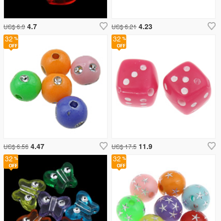
4.7
4.23
US$ 6.9
US$ 6.21
32
32
4.47
11.9
US$ 6.56
US$ 17.5
32
32