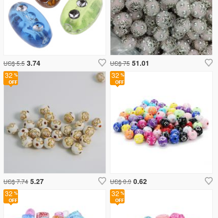
3.74
51.01
US$ 5.5
US$ 75
32
32
5.27
0.62
US$ 7.74
US$ 0.9
32
32