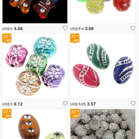
4.08
3.68
US$ 6
US$ 5.4
32
32
6.12
3.57
US$ 9
US$ 5.25
32
32