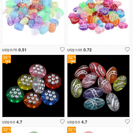
0.51
0.72
US$ 0.75
US$ 1.05
32
32
4.7
4.7
US$ 6.9
US$ 6.9
32
32