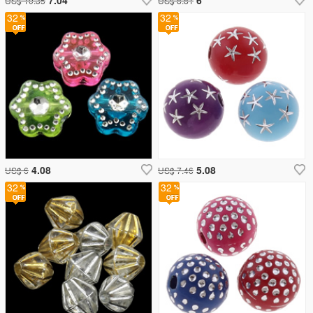
US$ 10.35
US$ 8.81
32
32
4.08
5.08
US$ 6
US$ 7.46
32
32