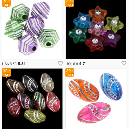
32
32
5.81
4.7
US$ 8.53
US$ 6.9
32
32