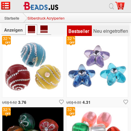
0
Startseite
Silberdruck Acrylperlen
Anzeigen
Bestseller
Neu eingetroffen
32
32
3.76
4.31
US$ 5.52
US$ 6.33
32
32