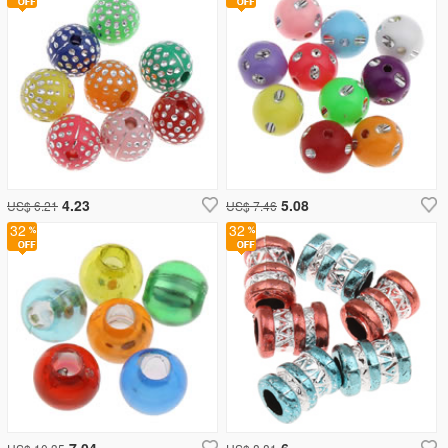
4.23
5.08
US$ 6.21
US$ 7.46
32
32
7.04
6