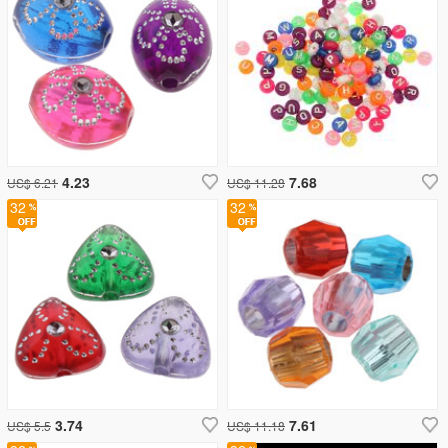
4.23
7.68
US$ 6.21
US$ 11.28
32
32
3.74
7.61
US$ 5.5
US$ 11.18