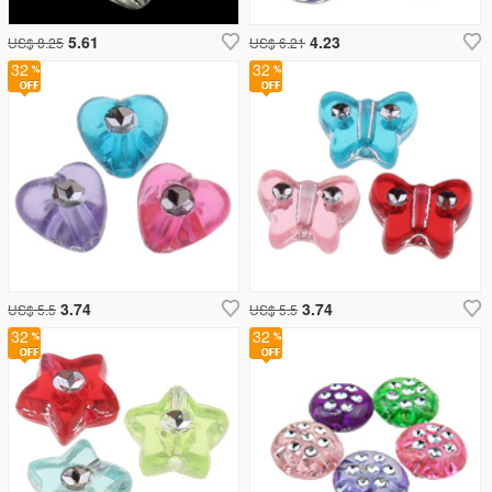
5.61
4.23
US$ 8.25
US$ 6.21
32
32
3.74
3.74
US$ 5.5
US$ 5.5
32
32