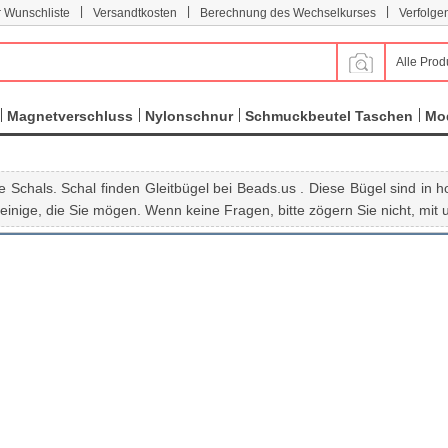
|
|
|
r Wunschliste
Versandtkosten
Berechnung des Wechselkurses
Verfolge
Alle Prod
Magnetverschluss
Nylonschnur
Schmuckbeutel Taschen
Mod
e Schals. Schal finden Gleitbügel bei Beads.us . Diese Bügel sind in h
inige, die Sie mögen. Wenn keine Fragen, bitte zögern Sie nicht, mit