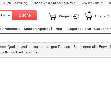
|
|
|
n Sie Ihre Bestellung
Finden Sie die Kundennummer
Browser-Verlauf
Hi
ukte
Wagen (
)
Check Ou
e Halskette
Sonderangebot
Neu
Lagerbestand
Gutschei
oher Qualität und konkurrenzfähigen Preisen . Sie können alle Entwürf
 uns Kontakt aufzunehmen.