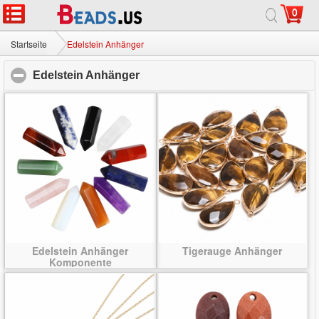
0
Startseite
|
Über
|
Kontaktiere uns
|
Ganze Site
© 2026 Milchstraße Jewelry Ltd. Alle Rechte vorbehalten.
Startseite
Edelstein Anhänger
Edelstein Anhänger
click to collapse contents
Edelstein Anhänger
Tigerauge Anhänger
Komponente