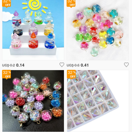
32
32
0.14
0.41
US$ 0.2
US$ 0.6
32
32