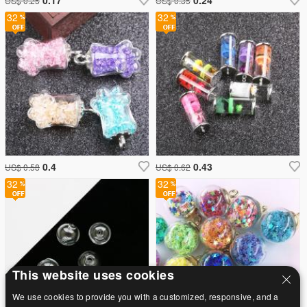
US$ 0.25
US$ 0.35
32
32
0.4
0.43
US$ 0.58
US$ 0.62
32
32
This website uses cookies
We use cookies to provide you with a customized, responsive, and a