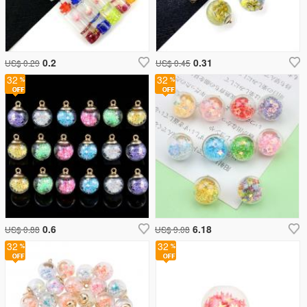
0.2
0.31
US$ 0.29
US$ 0.45
32
32
0.6
6.18
US$ 0.88
US$ 9.08
32
32