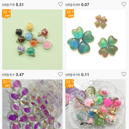
5.31
0.07
US$ 7.8
US$ 0.09
32
32
3.47
0.11
US$ 5.1
US$ 0.15
32
32