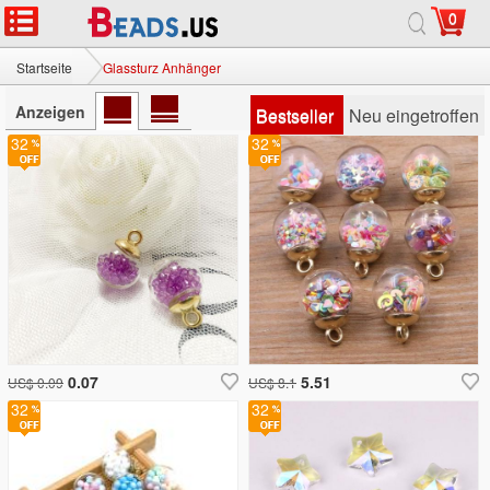
0
Startseite
Glassturz Anhänger
Anzeigen
Bestseller
Neu eingetroffen
32
32
0.07
5.51
US$ 0.09
US$ 8.1
32
32