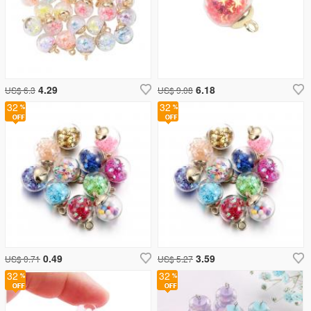
4.29
6.18
US$ 6.3
US$ 9.08
32
32
0.49
3.59
US$ 0.71
US$ 5.27
32
32