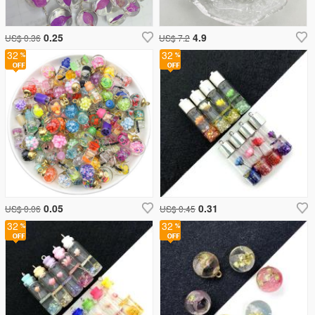
0.25
4.9
US$ 0.36
US$ 7.2
32
32
0.05
0.31
US$ 0.06
US$ 0.45
32
32