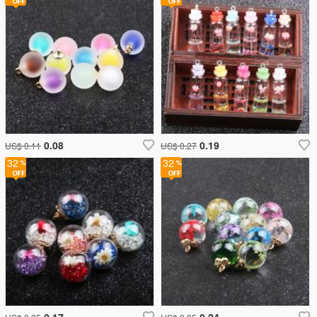
0.08
0.19
US$ 0.11
US$ 0.27
32
32
0.17
0.24