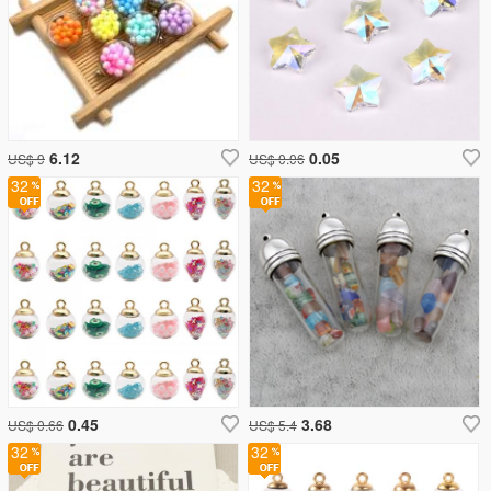
6.12
0.05
US$ 9
US$ 0.06
32
32
0.45
3.68
US$ 0.66
US$ 5.4
32
32