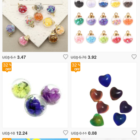
3.47
3.92
US$ 5.1
US$ 5.76
32
32
12.24
0.08
US$ 18
US$ 0.11