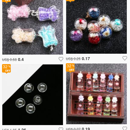
0.17
US$ 0.25
0.4
US$ 0.58
32
32
0.19
US$ 0.27
1.26
US$ 1.85