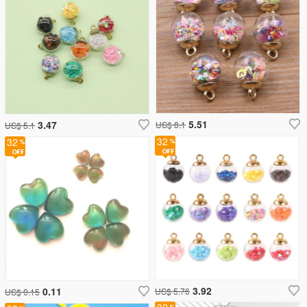
5.51
3.47
US$ 8.1
US$ 5.1
32
32
3.92
0.11
US$ 5.76
US$ 0.15