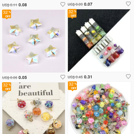
0.07
0.08
US$ 0.09
US$ 0.11
32
32
0.31
0.05
US$ 0.45
US$ 0.06
32
32