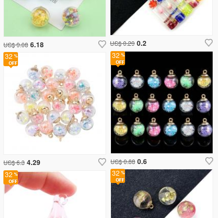
0.2
US$ 0.29
6.18
US$ 9.08
32
32
0.6
4.29
US$ 0.88
US$ 6.3
32
32