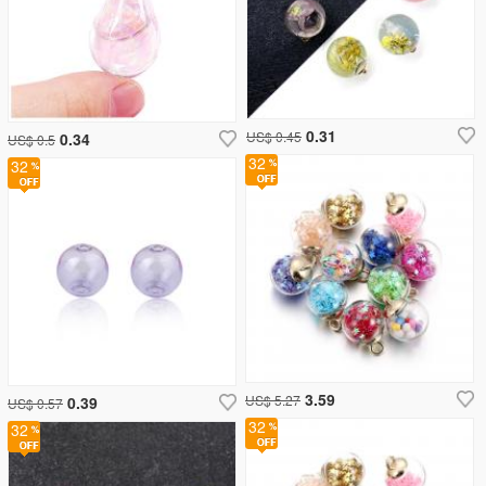
0.31
US$ 0.45
0.34
US$ 0.5
32
32
3.59
US$ 5.27
0.39
US$ 0.57
32
32