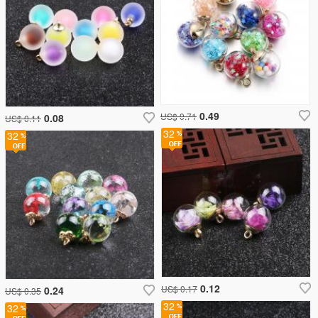
0.49
US$ 0.71
0.08
US$ 0.11
32
32
0.12
US$ 0.17
0.24
US$ 0.35
32
32