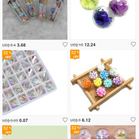
12.24
3.68
US$ 18
US$ 5.4
32
32
6.12
0.07
US$ 9
US$ 0.09
32
32