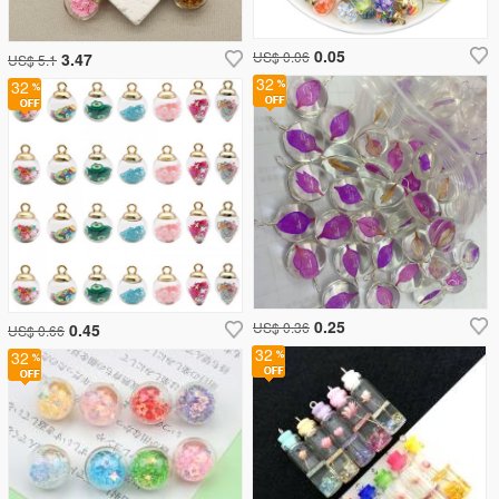
0.05
US$ 0.06
3.47
US$ 5.1
32
32
0.25
US$ 0.36
0.45
US$ 0.66
32
32