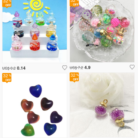
32
32
4.9
0.14
US$ 7.2
US$ 0.2
32
32