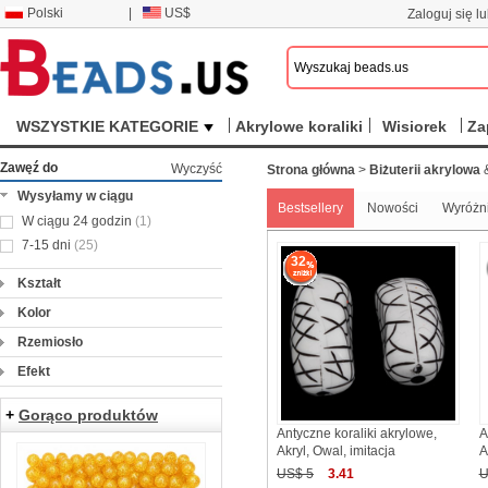
Polski
|
US$
Zaloguj się lu
WSZYSTKIE KATEGORIE
Akrylowe koraliki
Wisiorek
Za
Zawęź do
Wyczyść
Strona główna
>
Biżuterii akrylowa
Wysyłamy w ciągu
Bestsellery
Nowości
Wyróżn
W ciągu 24 godzin
(1)
7-15 dni
(25)
32
Kształt
Kolor
Rzemiosło
Efekt
+
Gorąco produktów
Antyczne koraliki akrylowe,
A
Akryl, Owal, imitacja
A
US$ 5
3.41
U