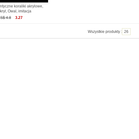
ntyczne koraliki akrylowe,
kryl, Owal, imitacja
S$ 4.8
3.27
Wszystkie produkty :
26