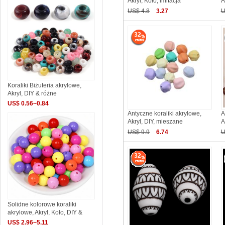
Akryl, Koło, imitacja
A
US$ 4.8
3.27
U
32
Koraliki Biżuteria akrylowe,
Akryl, DIY & różne
US$ 0.56~0.84
Antyczne koraliki akrylowe,
A
Akryl, DIY, mieszane
A
US$ 9.9
6.74
U
32
Solidne kolorowe koraliki
akrylowe, Akryl, Koło, DIY &
US$ 2.96~5.11