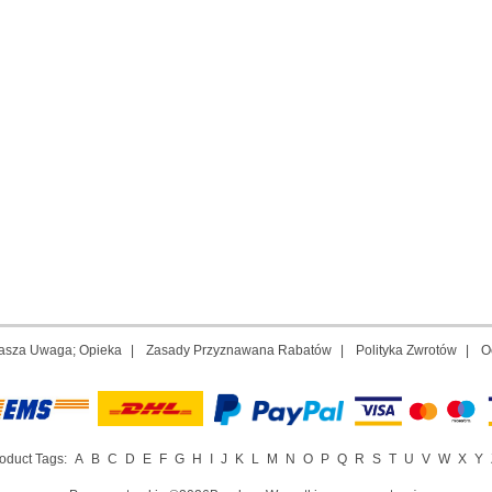
asza Uwaga; Opieka
|
Zasady Przyznawana Rabatów
|
Polityka Zwrotów
|
O
oduct Tags:
A
B
C
D
E
F
G
H
I
J
K
L
M
N
O
P
Q
R
S
T
U
V
W
X
Y