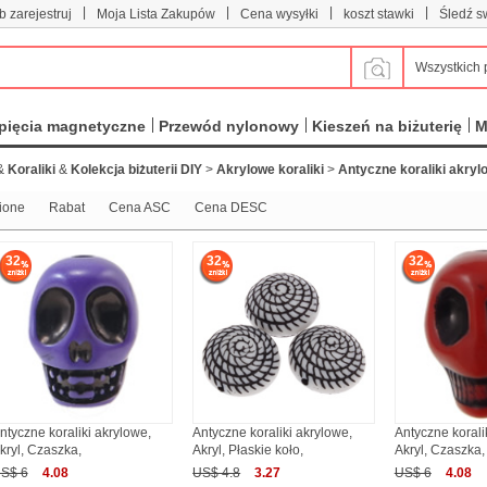
|
|
|
|
b zarejestruj
Moja Lista Zakupów
Cena wysyłki
koszt stawki
Śledź s
Wszystkich 
pięcia magnetyczne
Przewód nylonowy
Kieszeń na biżuterię
M
&
Koraliki
&
Kolekcja biżuterii DIY
>
Akrylowe koraliki
>
Antyczne koraliki akryl
ione
Rabat
Cena ASC
Cena DESC
32
32
32
ntyczne koraliki akrylowe,
Antyczne koraliki akrylowe,
Antyczne korali
kryl, Czaszka,
Akryl, Płaskie koło,
Akryl, Czaszka,
S$ 6
4.08
US$ 4.8
3.27
US$ 6
4.08