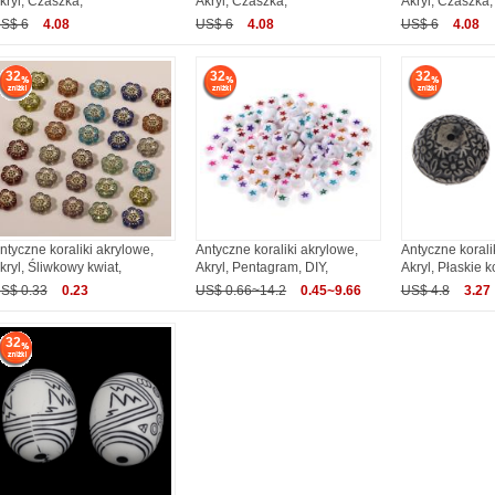
kryl, Czaszka,
Akryl, Czaszka,
Akryl, Czaszka,
S$ 6
4.08
US$ 6
4.08
US$ 6
4.08
32
32
32
ntyczne koraliki akrylowe,
Antyczne koraliki akrylowe,
Antyczne korali
kryl, Śliwkowy kwiat,
Akryl, Pentagram, DIY,
Akryl, Płaskie k
S$ 0.33
0.23
US$ 0.66~14.2
0.45~9.66
US$ 4.8
3.27
32