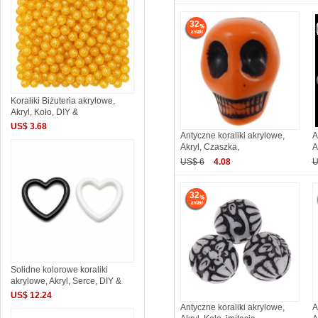
32
Koraliki Biżuteria akrylowe,
Akryl, Koło, DIY &
US$ 3.68
Antyczne koraliki akrylowe,
A
Akryl, Czaszka,
A
US$ 6
4.08
U
32
Solidne kolorowe koraliki
akrylowe, Akryl, Serce, DIY &
US$ 12.24
Antyczne koraliki akrylowe,
A