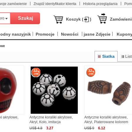
|
|
|
woje zamówienie
Znajdź identyfikator klienta
Historia przeglądania
Pom
produktów
Koszyk (
)
Zamówieni
odny naszyjnik
Promocje
Nowości
jasne Zdjęcie
Kupon
owe
Siatka
Lis
32
32
ki akrylowe,
Antyczne koraliki akrylowe,
Antyczne koraliki akrylowe,
Akryl, Koło, imitacja
Akryl, Platerowane kolorem
US$ 4.8
3.27
US$ 9
6.12