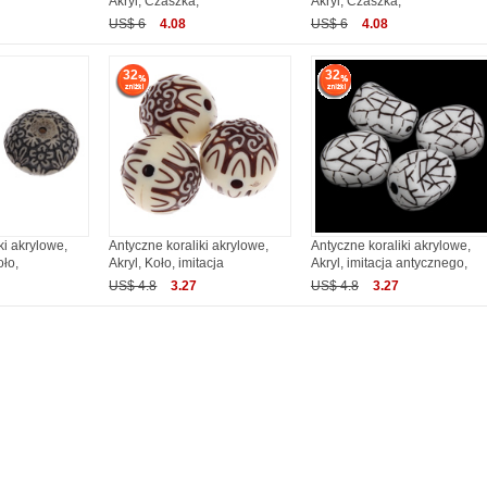
Akryl, Czaszka,
Akryl, Czaszka,
US$ 6
4.08
US$ 6
4.08
32
32
ki akrylowe,
Antyczne koraliki akrylowe,
Antyczne koraliki akrylowe,
oło,
Akryl, Koło, imitacja
Akryl, imitacja antycznego,
US$ 4.8
3.27
US$ 4.8
3.27