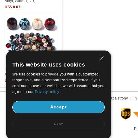
Akryl, Wiadro, DIY,
US$ 0.03
This website uses cookies
Koraliki Biżuteria akrylowe,
We use cookies to provide you with a customized,
Akryl, Koło, wtryskarki,
responsive, and a personalized experience. If you
US$ 0.13
continue to use our website, we will assume that you
agree to our
Privacy policy.
O nas
|
Skontaktuj się z nami
|
Nasze Zasady
|
Mapa strony
|
N
Accept
Deny
Pr