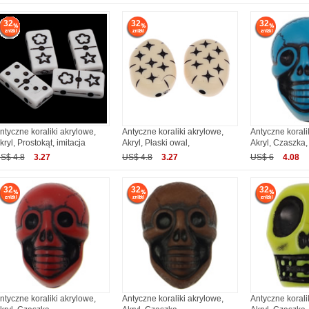
32
32
32
ntyczne koraliki akrylowe,
Antyczne koraliki akrylowe,
Antyczne korali
kryl, Prostokąt, imitacja
Akryl, Płaski owal,
Akryl, Czaszka,
S$ 4.8
3.27
US$ 4.8
3.27
US$ 6
4.08
32
32
32
ntyczne koraliki akrylowe,
Antyczne koraliki akrylowe,
Antyczne korali