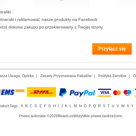
raliki .
artnerski i reklamować nasze produkty na Facebook
toś dokona zakupu po przekierowany z Twojej strony
asza Uwaga; Opieka
|
Zasady Przyznawana Rabatów
|
Polityka Zwrotów
|
O
oduct Tags:
A
B
C
D
E
F
G
H
I
J
K
L
M
N
O
P
Q
R
S
T
U
V
W
X
Y
Prawa autorskie ©2026Beads.usWszystkie prawa zastrzeżone