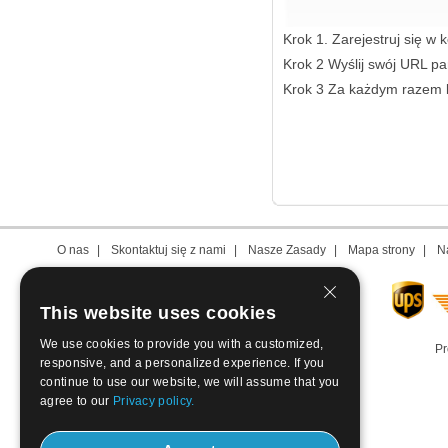
Krok 1. Zarejestruj się w ko
Krok 2 Wyślij swój URL p
Krok 3 Za każdym razem k
O nas
|
Skontaktuj się z nami
|
Nasze Zasady
|
Mapa strony
|
N
This website uses cookies
We use cookies to provide you with a customized,
Pr
responsive, and a personalized experience. If you
continue to use our website, we will assume that you
agree to our
Privacy policy.