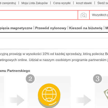
|
|
|
|
b zarejestruj
Moja Lista Zakupów
Cena wysyłki
koszt stawki
Śledź s
Wszystkich 
pięcia magnetyczne
Przewód nylonowy
Kieszeń na biżuterię
M
cyjną prowizję w wysokości 10% od każdej sprzedaży, którą polecisz B
tingowych online. Udział w naszym osobistym programie partnerskim 
ramu Partnerskiego