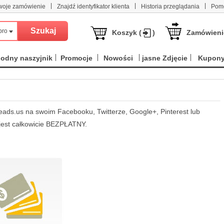
|
|
|
woje zamówienie
Znajdź identyfikator klienta
Historia przeglądania
Pom
produktów
Koszyk (
)
Zamówieni
odny naszyjnik
Promocje
Nowości
jasne Zdjęcie
Kupon
eads.us na swoim Facebooku, Twitterze, Google+, Pinterest lub
jest całkowicie BEZPŁATNY.