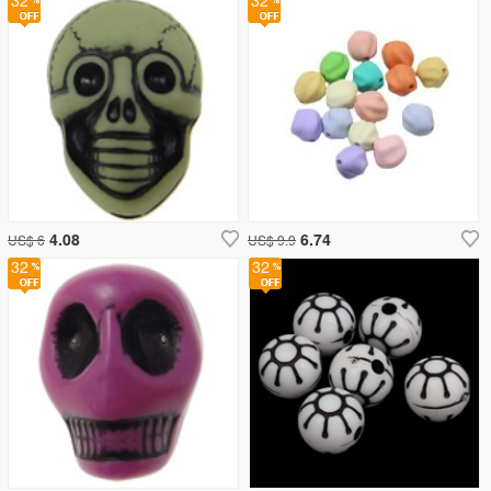
32
32
4.08
6.74
US$ 6
US$ 9.9
32
32