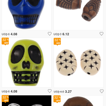
4.08
6.12
US$ 6
US$ 9
32
32
4.08
3.27
US$ 6
US$ 4.8
32
32