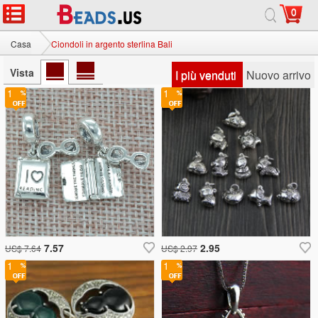
0
Casa
Ciondoli in argento sterlina Bali
Vista
I più venduti
Nuovo arrivo
1
1
7.57
2.95
US$ 7.64
US$ 2.97
1
1