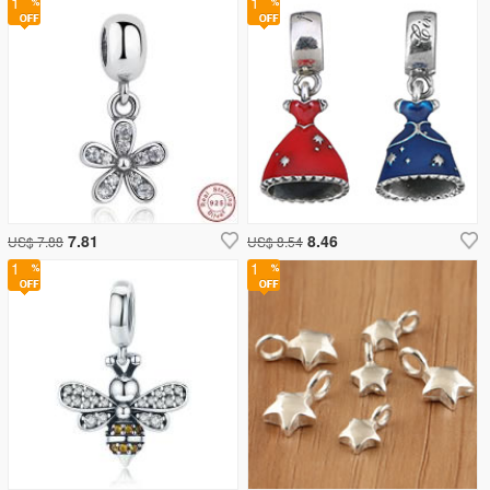
1
1
7.81
8.46
US$ 7.88
US$ 8.54
1
1