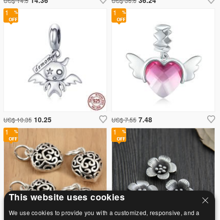
US$ 14.5
US$ 36.6
1
1
10.25
7.48
US$ 10.35
US$ 7.55
1
1
This website uses cookies
We use cookies to provide you with a customized, responsive, and a