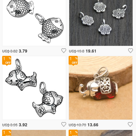
3.79
19.61
US$ 3.82
US$ 19.8
1
1
3.92
13.66
US$ 3.95
US$ 13.79
1
1