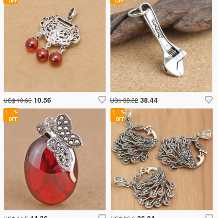
10.56
38.44
US$ 10.66
US$ 38.82
1
1
14.36
36.24