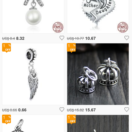
8.32
10.67
US$ 8.4
US$ 10.77
1
1
0.66
15.67
US$ 0.66
US$ 15.82
1
1