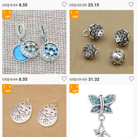
8.55
23.15
US$ 8.64
US$ 23.38
1
1
8.55
31.32
US$ 8.64
US$ 31.63
1
1