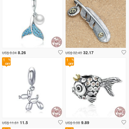
8.26
32.17
US$ 8.34
US$ 32.49
1
1
11.5
9.89
US$ 11.61
US$ 9.98