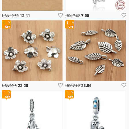
12.41
7.55
US$ 12.53
US$ 7.62
1
1
22.28
23.96
US$ 22.5
US$ 24.2
1
1