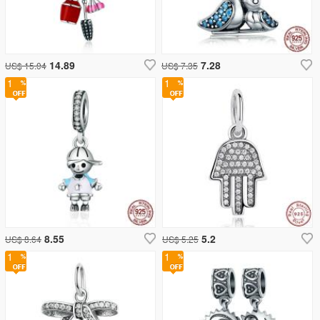
14.89
7.28
US$ 15.04
US$ 7.35
1
1
8.55
5.2
US$ 8.64
US$ 5.25
1
1