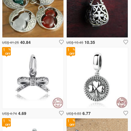
40.84
10.35
US$ 41.25
US$ 10.45
1
1
4.69
6.77
US$ 4.74
US$ 6.83
1
1