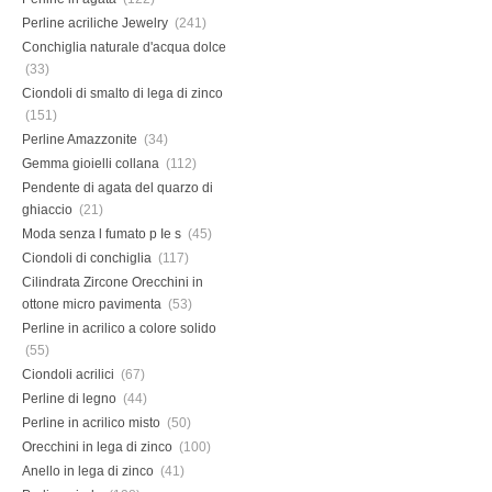
Perline acriliche Jewelry
(241)
Conchiglia naturale d'acqua dolce
(33)
Ciondoli di smalto di lega di zinco
(151)
Perline Amazzonite
(34)
Gemma gioielli collana
(112)
Pendente di agata del quarzo di
ghiaccio
(21)
Moda senza l fumato p Ie s
(45)
Ciondoli di conchiglia
(117)
Cilindrata Zircone Orecchini in
ottone micro pavimenta
(53)
Perline in acrilico a colore solido
(55)
Ciondoli acrilici
(67)
Perline di legno
(44)
Perline in acrilico misto
(50)
Orecchini in lega di zinco
(100)
Anello in lega di zinco
(41)