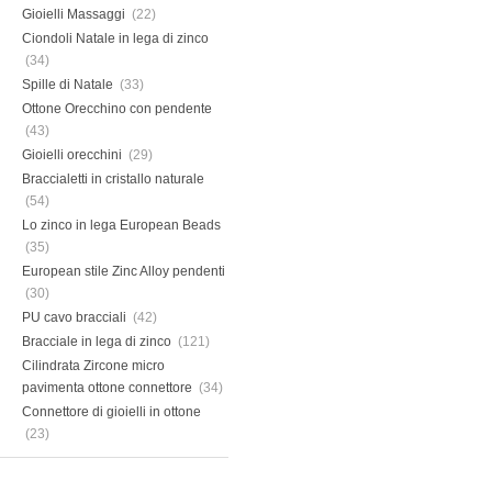
Gioielli Massaggi
(22)
Ciondoli Natale in lega di zinco
(34)
Spille di Natale
(33)
Ottone Orecchino con pendente
(43)
Gioielli orecchini
(29)
Braccialetti in cristallo naturale
(54)
Lo zinco in lega European Beads
(35)
European stile Zinc Alloy pendenti
(30)
PU cavo bracciali
(42)
Bracciale in lega di zinco
(121)
Cilindrata Zircone micro
pavimenta ottone connettore
(34)
Connettore di gioielli in ottone
(23)