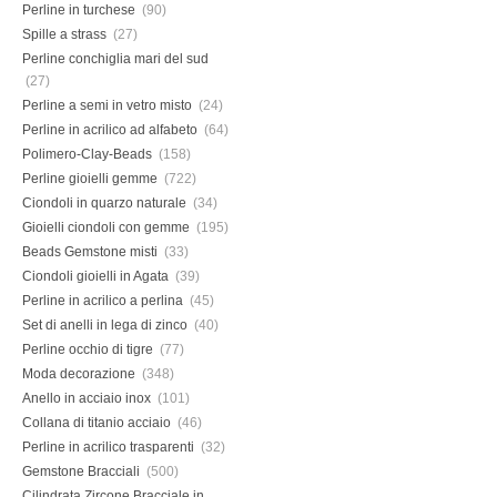
Perline in turchese
(90)
Spille a strass
(27)
Perline conchiglia mari del sud
(27)
Perline a semi in vetro misto
(24)
Perline in acrilico ad alfabeto
(64)
Polimero-Clay-Beads
(158)
Perline gioielli gemme
(722)
Ciondoli in quarzo naturale
(34)
Gioielli ciondoli con gemme
(195)
Beads Gemstone misti
(33)
Ciondoli gioielli in Agata
(39)
Perline in acrilico a perlina
(45)
Set di anelli in lega di zinco
(40)
Perline occhio di tigre
(77)
Moda decorazione
(348)
Anello in acciaio inox
(101)
Collana di titanio acciaio
(46)
Perline in acrilico trasparenti
(32)
Gemstone Bracciali
(500)
Cilindrata Zircone Bracciale in