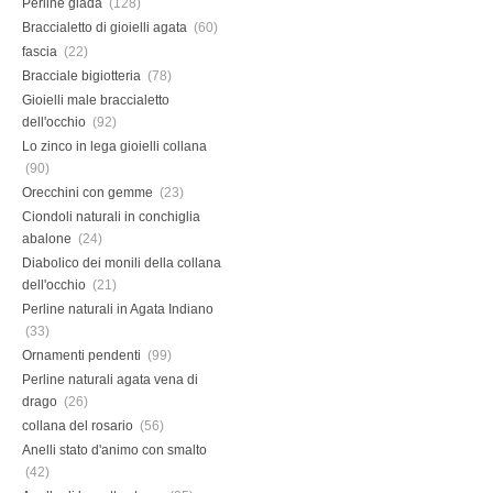
Perline giada
(128)
Braccialetto di gioielli agata
(60)
fascia
(22)
Bracciale bigiotteria
(78)
Gioielli male braccialetto
dell'occhio
(92)
Lo zinco in lega gioielli collana
(90)
Orecchini con gemme
(23)
Ciondoli naturali in conchiglia
abalone
(24)
Diabolico dei monili della collana
dell'occhio
(21)
Perline naturali in Agata Indiano
(33)
Ornamenti pendenti
(99)
Perline naturali agata vena di
drago
(26)
collana del rosario
(56)
Anelli stato d'animo con smalto
(42)