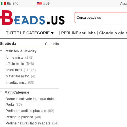
Italiano
|
US$
Acce
TUTTE LE CATEGORIE
PERLINE acriliche
Ciondolo gioie
Stretto da
Cancella
Perle Mix & Jewelry
forme miste
(172)
effetto misto
(548)
colori misti
(11876)
Materiale misto
(4)
I risultati misti
(69)
Math Categorie
Barocco coltivate in acqua dolce
Perla
(36)
Perline in acrilico placcate
(82)
Perline in plastica
(48)
Perline naturali lacci in agata
(24)