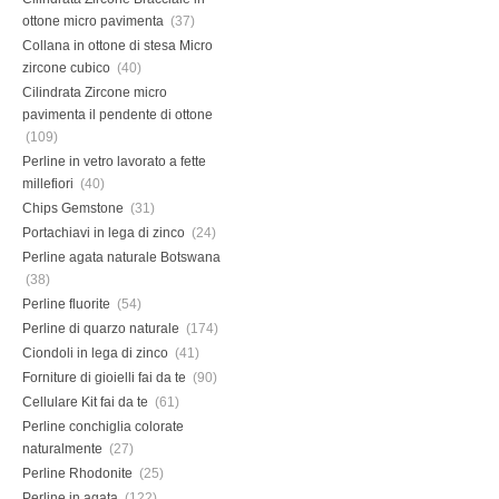
ottone micro pavimenta
(37)
Collana in ottone di stesa Micro
zircone cubico
(40)
Cilindrata Zircone micro
pavimenta il pendente di ottone
(109)
Perline in vetro lavorato a fette
millefiori
(40)
Chips Gemstone
(31)
Portachiavi in lega di zinco
(24)
Perline agata naturale Botswana
(38)
Perline fluorite
(54)
Perline di quarzo naturale
(174)
Ciondoli in lega di zinco
(41)
Forniture di gioielli fai da te
(90)
Cellulare Kit fai da te
(61)
Perline conchiglia colorate
naturalmente
(27)
Perline Rhodonite
(25)
Perline in agata
(122)