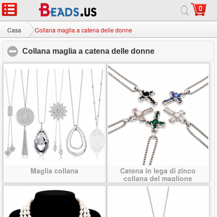
0
Casa
|
Circa
|
Contattaci
|
Sito completo
© 2026 Via Lattea Jewelry Ltd. Tutti i diritti riservati.
Casa
Collana maglia a catena delle donne
Collana maglia a catena delle donne
click to collapse
Maglia collana
Catena in lega di zinco
collana del maglione