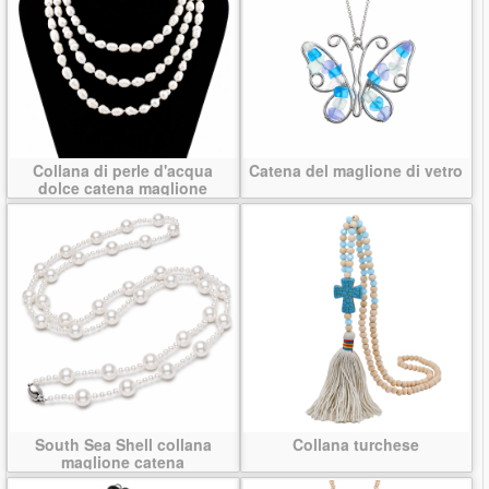
Collana di perle d'acqua
Catena del maglione di vetro
dolce catena maglione
South Sea Shell collana
Collana turchese
maglione catena