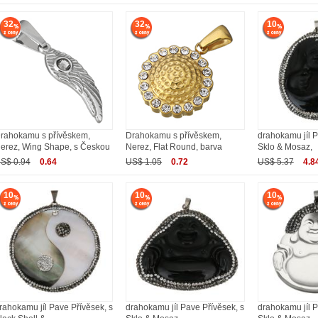
32
32
10
rahokamu s přívěskem,
Drahokamu s přívěskem,
drahokamu jíl P
erez, Wing Shape, s Českou
Nerez, Flat Round, barva
Sklo & Mosaz,
S$ 0.94
0.64
US$ 1.05
0.72
US$ 5.37
4.8
10
10
10
rahokamu jíl Pave Přívěsek, s
drahokamu jíl Pave Přívěsek, s
drahokamu jíl P