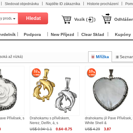
|
|
|
|
Sledovat objednávku
Najděte ID zákazníka
Historie procházení
Pom
y produkt
Vozík (
)
Odhlášen
hrdelník
Podpora
New Příjezd
Clear Sklad
Kupóny
Mřížka
Sezna
soká až nízká)
32
10
ave Přívěsek, s
Drahokamu s přívěskem,
drahokamu jíl Pave Přívěsek, 
Nerez, Delfín, á, s
White Shell &
3
US$ 0.94~1.1
0.64~0.75
US$ 4.29
3.87