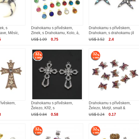
ek, s
Drahokamu s přívěskem,
Drahokamu s přívěskem,
ave, Měsíc,
Zinek, s Drahokamu, Kolo, á,
Drahokam, s drahokamu jíl
5
US$ 1.09
0.75
US$ 3.52
2.4
32
32
řívěskem,
Drahokamu s přívěskem,
Drahokamu s přívěskem,
Železo, Kříž, s
Železo, Motýl, smalt &
8
US$ 0.84
0.58
US$ 0.24
0.17
32
32