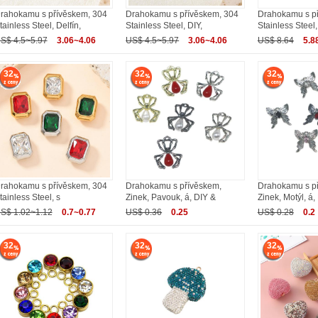
rahokamu s přívěskem, 304
Drahokamu s přívěskem, 304
Drahokamu s p
tainless Steel, Delfín,
Stainless Steel, DIY,
Stainless Steel,
S$ 4.5~5.97
3.06~4.06
US$ 4.5~5.97
3.06~4.06
US$ 8.64
5.8
32
32
32
rahokamu s přívěskem, 304
Drahokamu s přívěskem,
Drahokamu s p
tainless Steel, s
Zinek, Pavouk, á, DIY &
Zinek, Motýl, á,
S$ 1.02~1.12
0.7~0.77
US$ 0.36
0.25
US$ 0.28
0.2
32
32
32