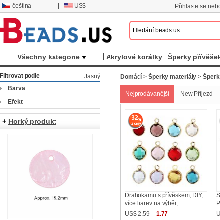
čeština
|
US$
Přihlaste se nebo
Všechny kategorie
Akrylové korálky
Šperky přívěše
Filtrovat podle
Jasný
Domácí
>
Šperky materiály
>
Šperk
Barva
Nejprodávanější
New Příjezd
Efekt
32
+
Horký produkt
Drahokamu s přívěskem, DIY,
S
více barev na výběr,
P
US$ 2.59
1.77
U