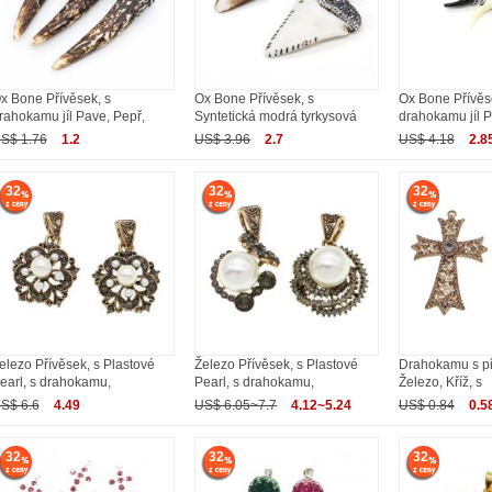
x Bone Přívěsek, s
Ox Bone Přívěsek, s
Ox Bone Přívěs
rahokamu jíl Pave, Pepř,
Syntetická modrá tyrkysová
drahokamu jíl P
S$ 1.76
1.2
US$ 3.96
2.7
US$ 4.18
2.8
32
32
32
elezo Přívěsek, s Plastové
Železo Přívěsek, s Plastové
Drahokamu s p
earl, s drahokamu,
Pearl, s drahokamu,
Železo, Kříž, s
S$ 6.6
4.49
US$ 6.05~7.7
4.12~5.24
US$ 0.84
0.5
32
32
32