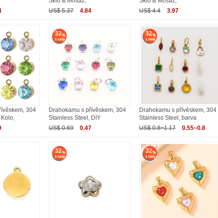
Sklo & Mosaz,
Sklo & Mosaz,
4
US$ 5.37
4.84
US$ 4.4
3.97
32
32
řívěskem, 304
Drahokamu s přívěskem, 304
Drahokamu s přívěskem, 304
 Kolo,
Stainless Steel, DIY
Stainless Steel, barva
9
US$ 0.69
0.47
US$ 0.8~1.17
0.55~0.8
32
32