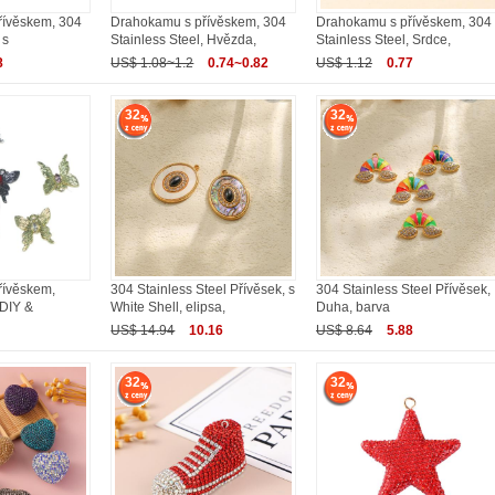
řívěskem, 304
Drahokamu s přívěskem, 304
Drahokamu s přívěskem, 304
 s
Stainless Steel, Hvězda,
Stainless Steel, Srdce,
8
US$ 1.08~1.2
0.74~0.82
US$ 1.12
0.77
32
32
řívěskem,
304 Stainless Steel Přívěsek, s
304 Stainless Steel Přívěsek,
 DIY &
White Shell, elipsa,
Duha, barva
US$ 14.94
10.16
US$ 8.64
5.88
32
32