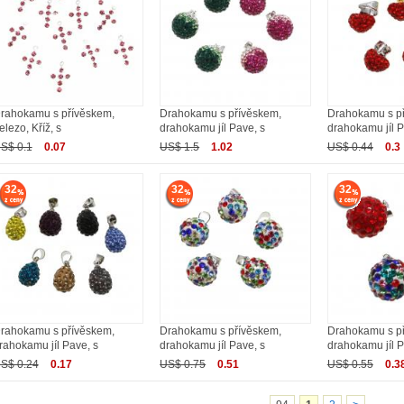
rahokamu s přívěskem,
Drahokamu s přívěskem,
Drahokamu s p
elezo, Kříž, s
drahokamu jíl Pave, s
drahokamu jíl P
S$ 0.1
0.07
US$ 1.5
1.02
US$ 0.44
0.3
32
32
32
rahokamu s přívěskem,
Drahokamu s přívěskem,
Drahokamu s p
rahokamu jíl Pave, s
drahokamu jíl Pave, s
drahokamu jíl P
S$ 0.24
0.17
US$ 0.75
0.51
US$ 0.55
0.3