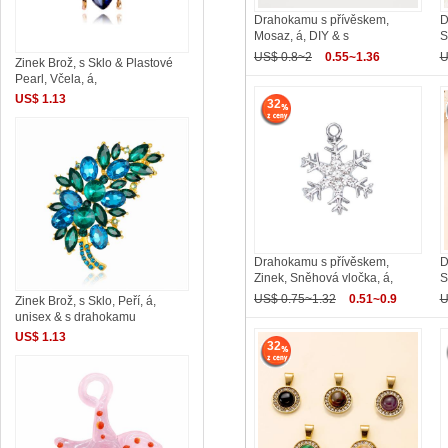
Drahokamu s přívěskem,
D
Mosaz, á, DIY & s
S
US$ 0.8~2
0.55~1.36
U
Zinek Brož, s Sklo & Plastové
Pearl, Včela, á,
US$ 1.13
32
Drahokamu s přívěskem,
D
Zinek, Sněhová vločka, á,
S
US$ 0.75~1.32
0.51~0.9
U
Zinek Brož, s Sklo, Peří, á,
unisex & s drahokamu
US$ 1.13
32