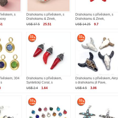
ívěskem, s
Drahokamu s přívěskem, s
Drahokamu s přívěskem, s
poxy
Drahokamu & Zinek,
Drahokamu & Zinek,
51
US$ 37.5
25.51
US$ 14.25
9.7
32
32
řívěskem, 304
Drahokamu s přívěskem,
Drahokamu s přívěskem, Akryl
 s
Syntetický Coral, s
s drahokamu jíl Pave,
3
US$ 2.4
1.64
US$ 4.5
3.06
32
32