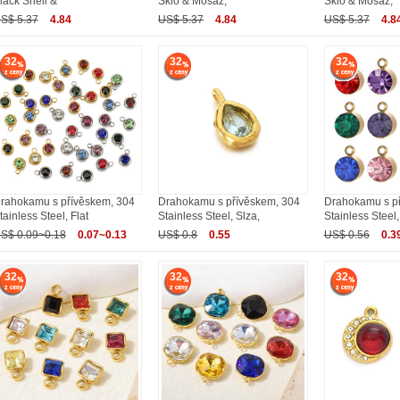
lack Shell &
Sklo & Mosaz,
Sklo & Mosaz,
S$ 5.37
4.84
US$ 5.37
4.84
US$ 5.37
4.8
32
32
32
rahokamu s přívěskem, 304
Drahokamu s přívěskem, 304
Drahokamu s p
tainless Steel, Flat
Stainless Steel, Slza,
Stainless Steel,
S$ 0.09~0.18
0.07~0.13
US$ 0.8
0.55
US$ 0.56
0.3
32
32
32