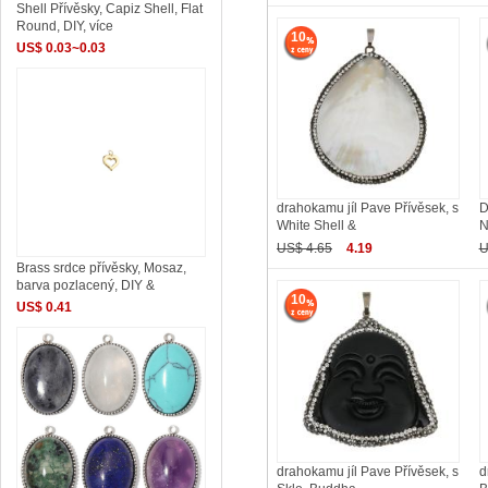
Shell Přívěsky, Capiz Shell, Flat
Round, DIY, více
10
US$ 0.03~0.03
drahokamu jíl Pave Přívěsek, s
D
White Shell &
N
US$ 4.65
4.19
U
Brass srdce přívěsky, Mosaz,
barva pozlacený, DIY &
10
US$ 0.41
drahokamu jíl Pave Přívěsek, s
d