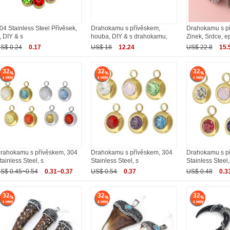
04 Stainless Steel Přívěsek,
Drahokamu s přívěskem,
Drahokamu s př
, DIY & s
houba, DIY & s drahokamu,
Zinek, Srdce, e
S$ 0.24
0.17
US$ 18
12.24
US$ 22.8
15.
32
32
32
rahokamu s přívěskem, 304
Drahokamu s přívěskem, 304
Drahokamu s p
tainless Steel, s
Stainless Steel, s
Stainless Steel,
S$ 0.45~0.54
0.31~0.37
US$ 0.54
0.37
US$ 0.48
0.3
32
32
32