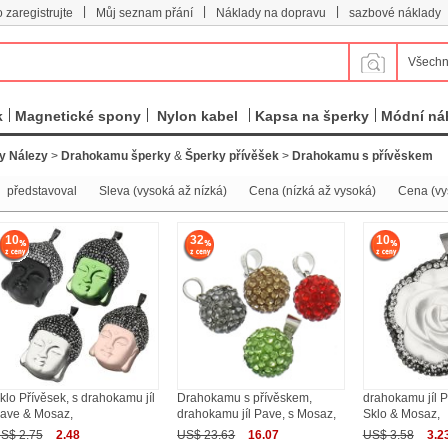
|
|
|
 zaregistrujte
Můj seznam přání
Náklady na dopravu
sazbové náklady
Všechn
k
Magnetické spony
Nylon kabel
Kapsa na šperky
Módní ná
y Nálezy
>
Drahokamu šperky
&
Šperky přívěšek
>
Drahokamu s přívěskem
představoval
Sleva (vysoká až nízká)
Cena (nízká až vysoká)
Cena (vy
10
32
10
klo Přívěsek, s drahokamu jíl
Drahokamu s přívěskem,
drahokamu jíl P
ave & Mosaz,
drahokamu jíl Pave, s Mosaz,
Sklo & Mosaz,
S$ 2.75
2.48
US$ 23.63
16.07
US$ 3.58
3.2