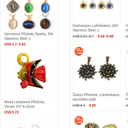
Drahokamu s přívěskem, 304
O
Stainless Steel, s
d
Gemstone Přívěsky Šperky, 304
US$ 0.61~0.7
0.42~0.48
U
Stainless Steel, s
US$ 2.7~3.62
32
Železo Přívěsek, s drahokamu,
Ž
starožitné zlaté
P
Móda Lampwork Přívěsky,
US$ 6.3
4.29
U
Vinuté, DIY & různé
US$ 0.72
32