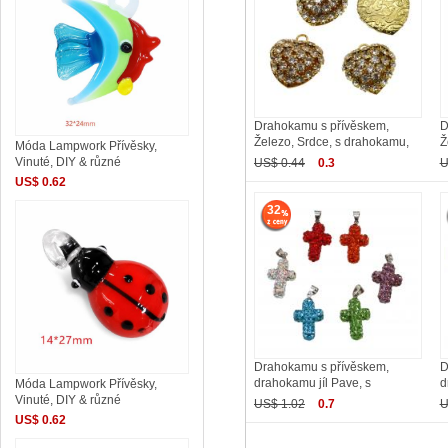
Drahokamu s přívěskem,
D
Železo, Srdce, s drahokamu,
Ž
Móda Lampwork Přívěsky,
Vinuté, DIY & různé
US$ 0.44
0.3
U
US$ 0.62
32
Drahokamu s přívěskem,
D
drahokamu jíl Pave, s
d
Móda Lampwork Přívěsky,
Vinuté, DIY & různé
US$ 1.02
0.7
U
US$ 0.62