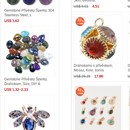
Sklo, Buddha,
B
US$ 5.01
4.51
U
Gemstone Přívěsky Šperky, 304
Stainless Steel, s
32
US$ 3.62
Drahokamu s přívěskem,
D
Mosaz, Kolo, barva
S
US$ 26.25
17.86
U
Gemstone Přívěsky Šperky,
Drahokam, Slza, DIY &
US$ 1.32~2.33
32