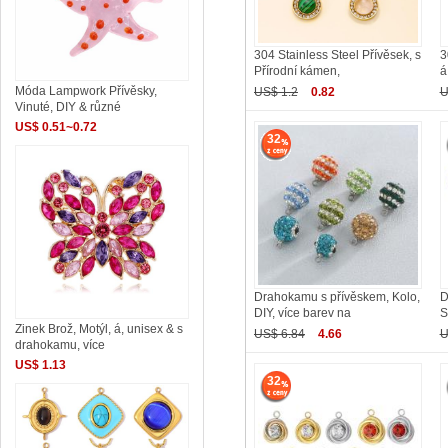
304 Stainless Steel Přívěsek, s
3
Přírodní kámen,
á
Móda Lampwork Přívěsky,
US$ 1.2
0.82
U
Vinuté, DIY & různé
US$ 0.51~0.72
32
Drahokamu s přívěskem, Kolo,
D
DIY, více barev na
S
Zinek Brož, Motýl, á, unisex & s
US$ 6.84
4.66
U
drahokamu, více
US$ 1.13
32