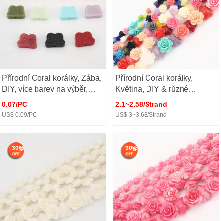
Přírodní Coral korálky, Žába,
Přírodní Coral korálky,
DIY, více barev na výběr,
Květina, DIY & různé
12x15x4mm, Prodáno By
velikosti pro výběr, smíšené
0.07/PC
2.1~2.58/Strand
PC
barvy, Prodáno By Strand
US$ 0.09/PC
US$ 3~3.68/Strand
30%
30%