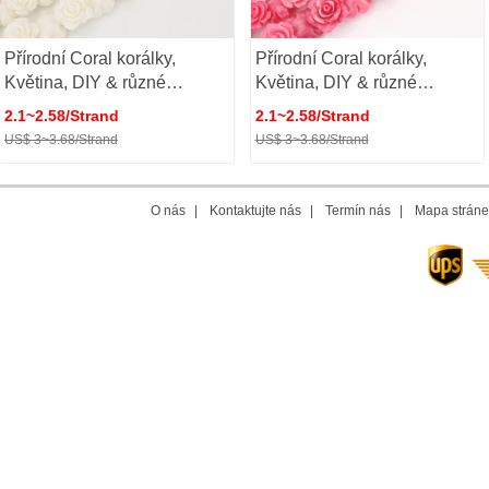
Přírodní Coral korálky,
Přírodní Coral korálky,
Květina, DIY & různé
Květina, DIY & různé
velikosti pro výběr, béžový,
velikosti pro výběr, růžový,
2.1~2.58/Strand
2.1~2.58/Strand
Prodáno By Strand
Prodáno By Strand
US$ 3~3.68/Strand
US$ 3~3.68/Strand
O nás
|
Kontaktujte nás
|
Termín nás
|
Mapa stráne