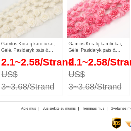
Gamtos Koralų karoliukai,
Gamtos Koralų karoliukai,
Gėlė, Pasidaryk pats &
Gėlė, Pasidaryk pats &
skirtingo dydžio pasirinkimo,
skirtingo dydžio pasirinkimo,
2.1~2.58/Strand
2.1~2.58/Str
smėlio, Pardavė Strand
rožinis, Pardavė Strand
US$
US$
3~3.68/Strand
3~3.68/Strand
Apie mus
|
Susisiekite su mumis
|
Terminas mus
|
Svetainės m