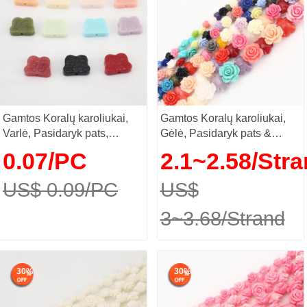
Gamtos Koralų karoliukai,
Gamtos Koralų karoliukai,
Varlė, Pasidaryk pats,
Gėlė, Pasidaryk pats &
daugiau spalvų
skirtingo dydžio pasirinkimo,
0.07/PC
2.1~2.58/Str
pasirinkimas, 12x15x4mm,
mišrios spalvos, Pardavė
Pardavė PC
Strand
US$ 0.09/PC
US$
3~3.68/Strand
30%
30%