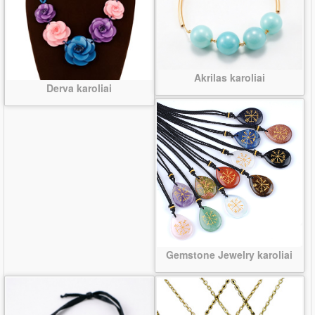
Akrilas karoliai
Derva karoliai
Gemstone Jewelry karoliai