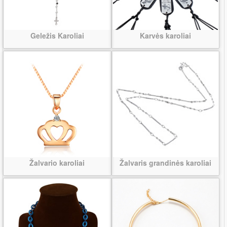
Geležis Karoliai
Karvės karoliai
Žalvario karoliai
Žalvaris grandinės karoliai