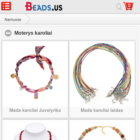
0
Namuose
|
Apie
|
Susisiekite su mumis
|
Visa svetainė
© 2026 Tako Juvelyrika Ltd Visos teisės saugomos.
Namuose
Moterys karoliai
Moterys karoliai
click to collapse contents
Mada karoliai Juvelyrika
Mada karoliai laidas