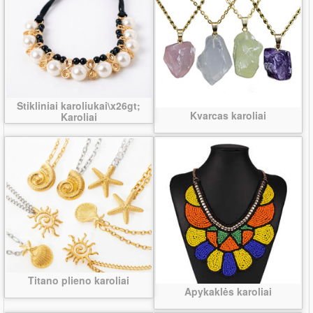
Stikliniai karoliukai\x26gt;
Kvarcas karoliai
Karoliai
Titano plieno karoliai
Apykaklės karoliai