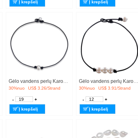
Į krepšelį
Į krepšelį
Gėlo vandens perlų Karoliai, su PU, Bulvė, natūralus, įvairaus ilgio pasirinkimo & taip pat gali būti prijungiamas wrap apyrankė & skirtingo dydžio pasirinkimo & moters, daugiau spalvų pasirinkimas, Pardavė Strand
Gėlo vandens perlų Karoliai, su PU, Bulvė, natūralus, įvairaus ilgio pasirinkimo & taip pat gali būti prijungiamas wrap apyrankė & skirtingo dydžio pasirinkimo & moters, daugiau spalvų pasirinkimas,
30%nuo
US$ 3.26/Strand
30%nuo
US$ 3.91/Strand
-
+
-
+
Į krepšelį
Į krepšelį