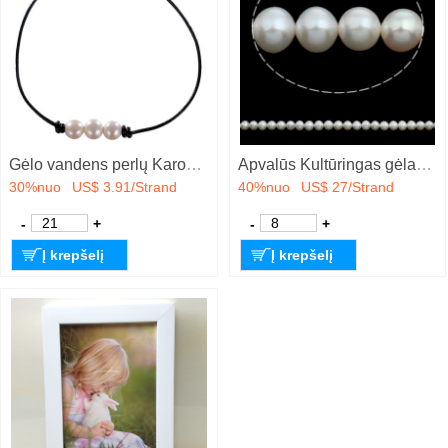
Gėlo vandens perlų Karoliai, su PU, Bulvė, natūralus, įvairaus ilgio pasirinkimo & taip pat gali būti prijungiamas wrap apyrankė & skirtingo dydžio pasirinkimo & moters, daugiau spalvų pasirinkimas, Pardavė Strand
Apvalūs Kultūringas gėlavandenių perlų karoliukai, Gėlo vandens perlų, Turas, natūralus, baltas, 8-9mm, Skylė:Apytiksliai 0.8mm, Parduota už Apytiksliai 15.5 Inch Strand
30%nuo
US$ 3.91/Strand
40%nuo
US$ 27/Strand
-
+
-
+
Į krepšelį
Į krepšelį