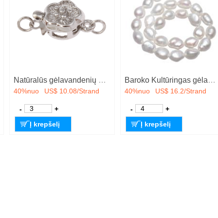
Natūralūs gėlavandenių perlų karoliai, Gėlo vandens perlų, žalvarinis sąsaga, Bulvė, natūralus, įvairaus ilgio pasirinkimo & įvairių stilių pasirinkimas, baltas, 8-9mm, Pardavė Strand
Baroko Kultūringas gėlavandenių perlų karoliukai, Gėlo vandens perlų, "Nuggets", natūralus, baltas, 11-12mm, Parduota už Apytiksliai 15.3 Inch Strand
40%nuo
US$ 10.08/Strand
40%nuo
US$ 16.2/Strand
-
+
-
+
Į krepšelį
Į krepšelį