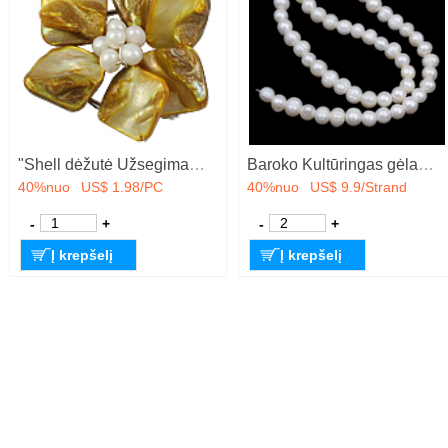
"Shell dėžutė Užsegimas, Apvalkalas, su Kultūringas Gėlavandeniai branduolį Perlas & Žalvarinis, Gėlė, 3 kryptis, 48x20mm, Skylė:Apytiksliai 1.5mm, Pardavė PC
Baroko Kultūringas gėlavandenių perlų karoliukai, Gėlo vandens perlų, Ovalus, natūralus, baltas, 8-9mm, Skylė:Apytiksliai 2mm, Parduota už Apytiksliai 15 Inch Strand
40%nuo
US$ 1.98/PC
40%nuo
US$ 9.9/Strand
-
+
-
+
Į krepšelį
Į krepšelį