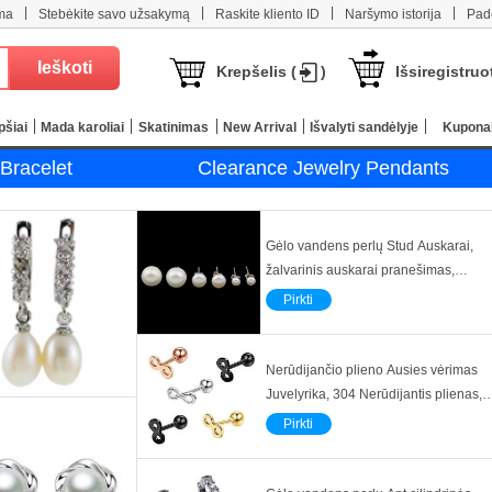
|
|
|
|
ma
Stebėkite savo užsakymą
Raskite kliento ID
Naršymo istorija
Pad
Krepšelis (
)
Išsiregistruo
pšiai
Mada karoliai
Skatinimas
New Arrival
Išvalyti sandėlyje
Kupona
Bracelet
Clearance Jewelry Pendants
Gėlo vandens perlų Stud Auskarai,
žalvarinis auskarai pranešimas,
Mygtukas, natūralus, skirtingo dydžio
Pirkti
pasirinkimo, baltas, Pardavė Pora
Nerūdijančio plieno Ausies vėrimas
Juvelyrika, 304 Nerūdijantis plienas,
Numeris 8, Bižuterijos & unisex, daug
Pirkti
spalvų pasirinkimas, 1.20x6x3mm,
Pardavė PC