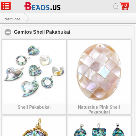
0
Namuose
|
Apie
|
Susisiekite su mumis
|
Visa svetainė
© 2026 Tako Juvelyrika Ltd Visos teisės saugomos.
Namuose
Gamtos Shell Pakabukai
Gamtos Shell Pakabukai
click to collapse contents
Shell Pakabukai
Natūralus Pink Shell
Pakabukai