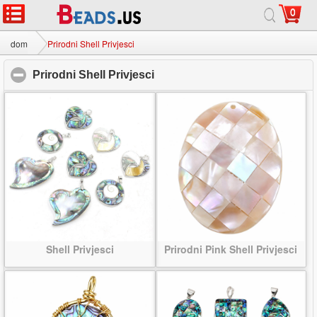
0
dom
|
o
|
Kontaktirajte nas
|
Cijeli stranice
© 2026 Mliječni put Nakit doo Sva prava pridržana.
dom
Prirodni Shell Privjesci
Prirodni Shell Privjesci
click to collapse contents
Shell Privjesci
Prirodni Pink Shell Privjesci