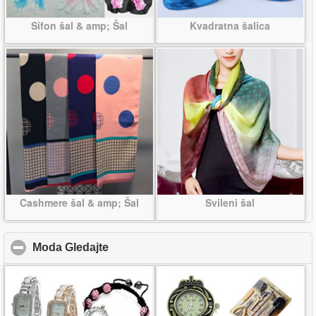
Sifon šal & amp; Šal
Kvadratna šalica
Cashmere šal & amp; Šal
Svileni šal
Moda Gledajte
click to collapse contents