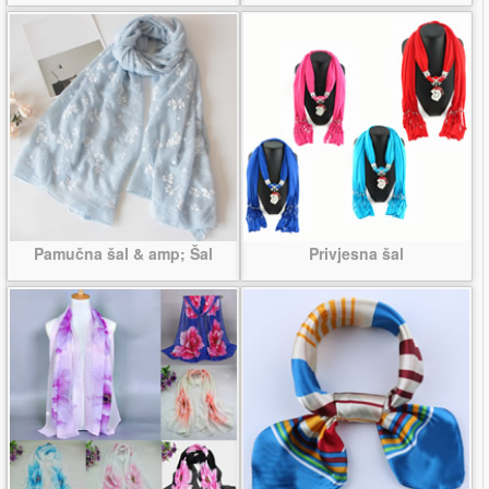
Pamučna šal & amp; Šal
Privjesna šal