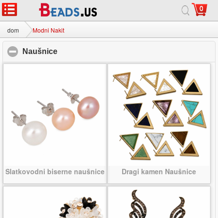
0
dom
|
o
|
Kontaktirajte nas
|
Cijeli stranice
© 2026 Mliječni put Nakit doo Sva prava pridržana.
dom
Modni Nakit
Naušnice
click to collapse contents
Slatkovodni biserne naušnice
Dragi kamen Naušnice