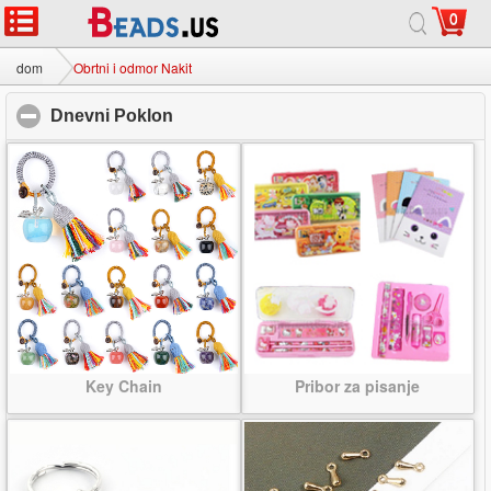
0
dom
|
o
|
Kontaktirajte nas
|
Cijeli stranice
© 2026 Mliječni put Nakit doo Sva prava pridržana.
dom
Obrtni i odmor Nakit
Dnevni Poklon
click to collapse contents
Key Chain
Pribor za pisanje