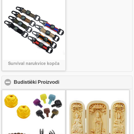
Survival narukvice kopča
Budistièki Proizvodi
click to collapse contents