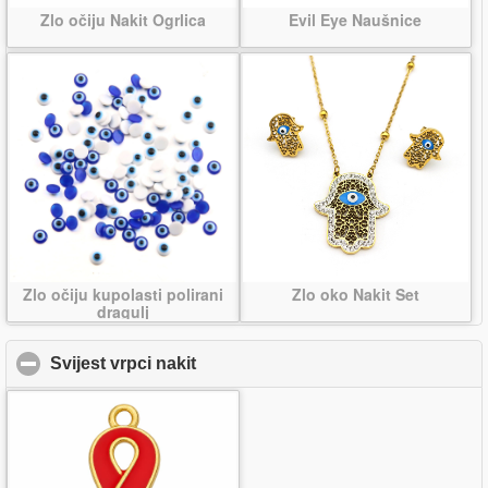
Zlo očiju Nakit Ogrlica
Evil Eye Naušnice
Zlo očiju kupolasti polirani
Zlo oko Nakit Set
dragulj
Svijest vrpci nakit
click to collapse contents