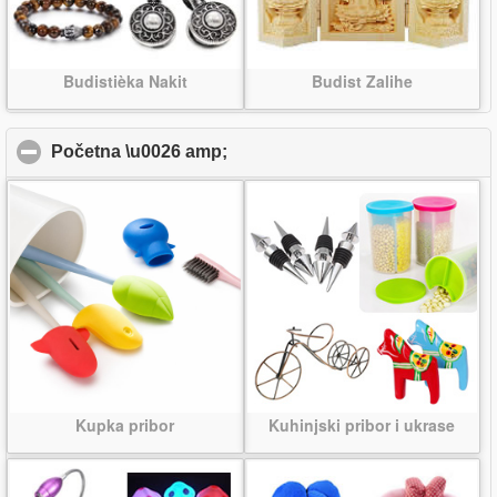
Budistièka Nakit
Budist Zalihe
Početna \u0026 amp;
click to collapse contents
Kupka pribor
Kuhinjski pribor i ukrase