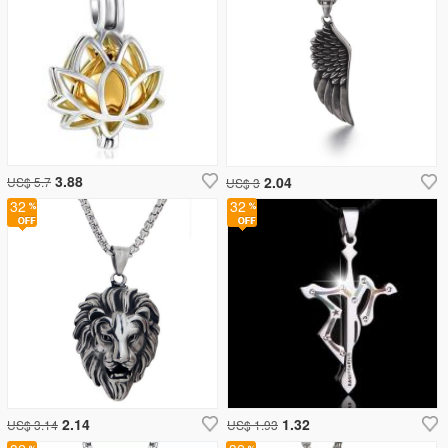
3.88
2.04
US$ 5.7
US$ 3
32
32
2.14
1.32
US$ 3.14
US$ 1.93