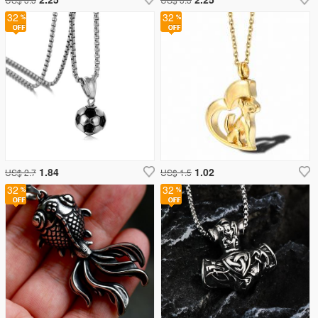
32
32
1.84
1.02
US$ 2.7
US$ 1.5
32
32