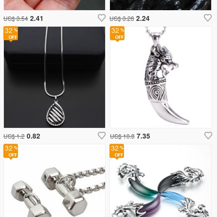
2.41
2.24
US$ 3.54
US$ 3.28
32
32
0.82
7.35
US$ 1.2
US$ 10.8
32
32