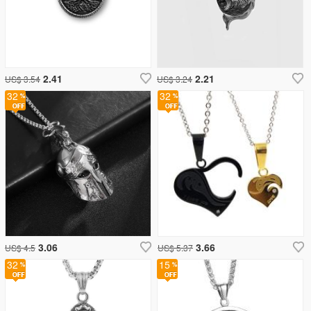
2.41
2.21
US$ 3.54
US$ 3.24
32
32
3.06
3.66
US$ 4.5
US$ 5.37
32
15