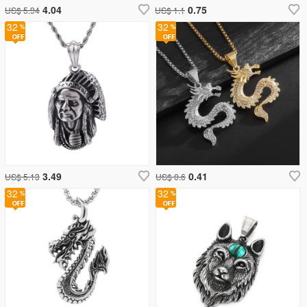
4.04
0.75
US$ 5.94
US$ 1.1
32
32
3.49
0.41
US$ 5.13
US$ 0.6
32
32