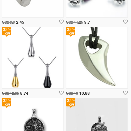
2.45
9.7
US$ 3.6
US$ 14.25
32
32
8.74
10.88
US$ 12.85
US$ 16
32
32