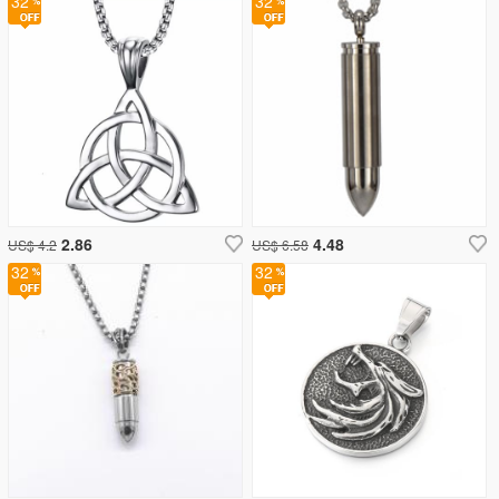
32
32
2.86
4.48
US$ 4.2
US$ 6.58
32
32