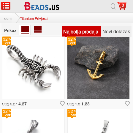
0
dom
Titanium Privjesci
Prikaz
Najbolja prodaja
Novi dolazak
32
32
4.27
1.23
US$ 6.27
US$ 1.8
32
32