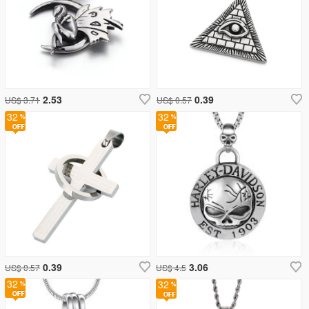
2.53
0.39
US$ 3.71
US$ 0.57
32
32
0.39
3.06
US$ 0.57
US$ 4.5
32
32