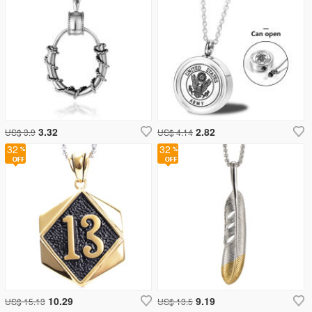
3.32
2.82
US$ 3.9
US$ 4.14
32
32
10.29
9.19
US$ 15.13
US$ 13.5