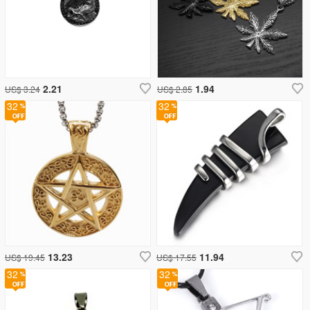
2.21
1.94
US$ 3.24
US$ 2.85
32
32
13.23
11.94
US$ 19.45
US$ 17.55
32
32