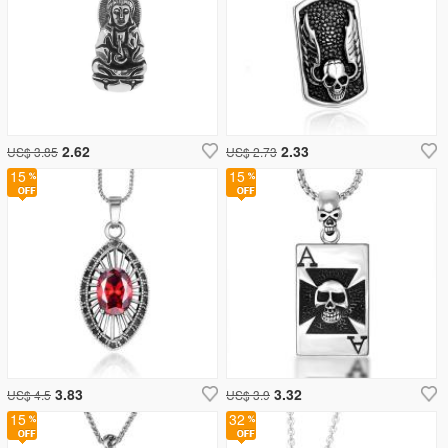
2.62
2.33
US$ 3.85
US$ 2.73
15
15
3.83
3.32
US$ 4.5
US$ 3.9
15
32