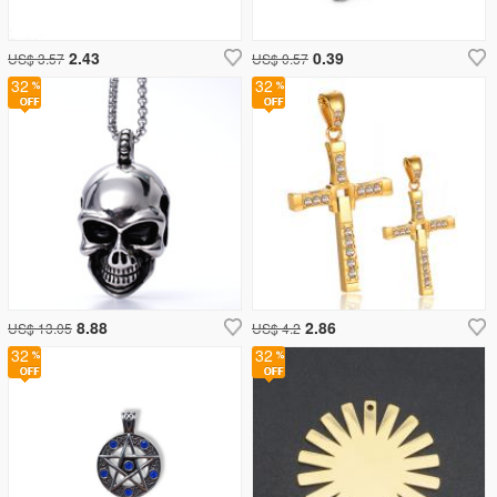
2.43
0.39
US$ 3.57
US$ 0.57
32
32
8.88
2.86
US$ 13.05
US$ 4.2
32
32