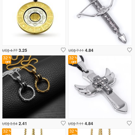
3.25
4.84
US$ 4.77
US$ 7.11
32
32
2.41
4.84
US$ 3.54
US$ 7.11
32
32