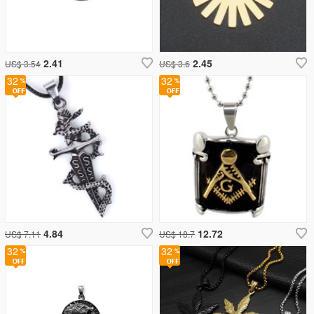
2.41
2.45
US$ 3.54
US$ 3.6
32
32
4.84
12.72
US$ 7.11
US$ 18.7
32
32