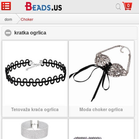
0
dom
|
o
|
Kontaktirajte nas
|
Cijeli stranice
© 2026 Mliječni put Nakit doo Sva prava pridržana.
dom
Choker
kratka ogrlica
click to collapse contents
Tetovaža kraća ogrlica
Moda choker ogrlica