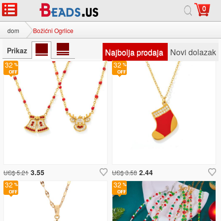
0
dom
Božićni Ogrlice
Prikaz
Najbolja prodaja
Novi dolazak
32
32
3.55
2.44
US$ 5.21
US$ 3.58
32
32