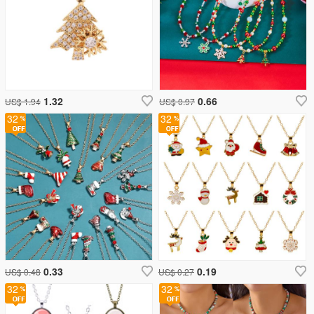
1.32
0.66
US$ 1.94
US$ 0.97
32
32
0.33
0.19
US$ 0.48
US$ 0.27
32
32