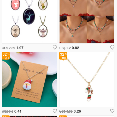
1.97
0.82
US$ 2.89
US$ 1.2
32
32
0.41
0.26
US$ 0.6
US$ 0.38