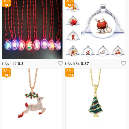
32
32
0.8
0.37
US$ 1.17
US$ 0.54
32
32