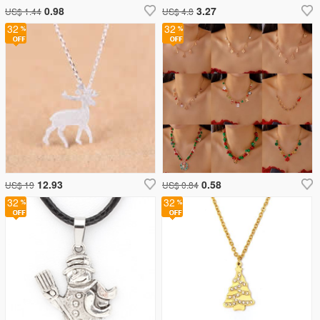
0.98
3.27
US$ 1.44
US$ 4.8
32
32
12.93
0.58
US$ 19
US$ 0.84
32
32