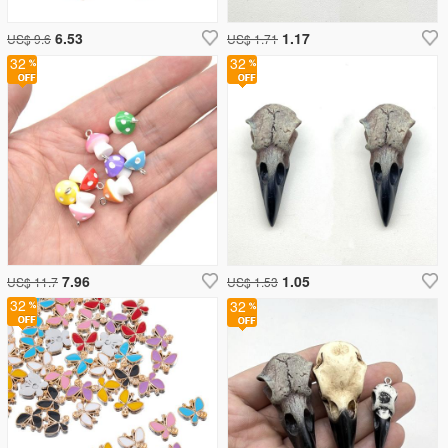
6.53
1.17
US$ 9.6
US$ 1.71
32
32
7.96
1.05
US$ 11.7
US$ 1.53
32
32