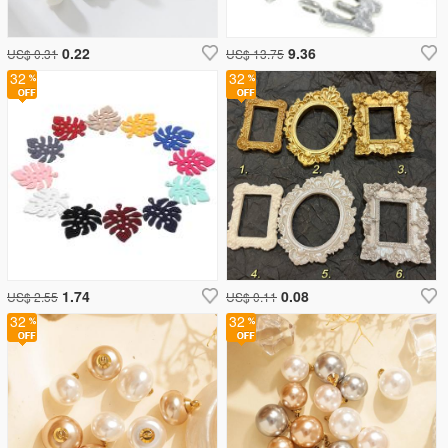
0.22
9.36
US$ 0.31
US$ 13.75
32
32
1.74
0.08
US$ 2.55
US$ 0.11
32
32