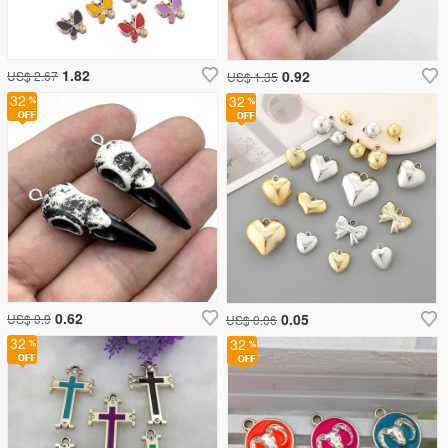
1.82
0.92
US$ 2.67
US$ 1.35
32
32
0.62
0.05
US$ 0.9
US$ 0.06
32
32