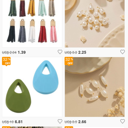
1.39
2.25
US$ 2.04
US$ 3.3
32
32
6.81
2.66
US$ 10
US$ 3.9