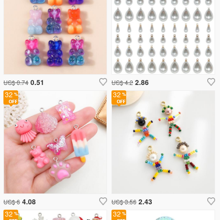
0.51
2.86
US$ 0.74
US$ 4.2
32
32
4.08
2.43
US$ 6
US$ 3.56
32
32