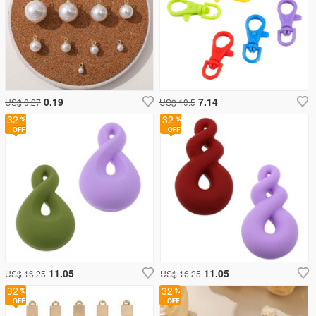
0.19
7.14
US$ 0.27
US$ 10.5
32
32
11.05
11.05
US$ 16.25
US$ 16.25
32
32