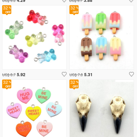
US$ 6.3
US$ 5.7
32
32
5.92
5.31
US$ 8.7
US$ 7.8
32
32