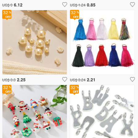
6.12
0.85
US$ 9
US$ 1.24
32
32
2.25
2.21
US$ 3.3
US$ 3.24
32
32