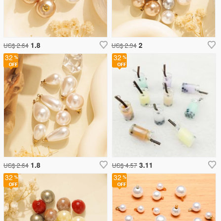
1.8
2
US$ 2.64
US$ 2.94
32
32
1.8
3.11
US$ 2.64
US$ 4.57
32
32