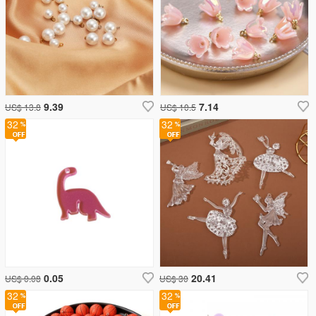
9.39
7.14
US$ 13.8
US$ 10.5
32
32
0.05
20.41
US$ 0.08
US$ 30
32
32