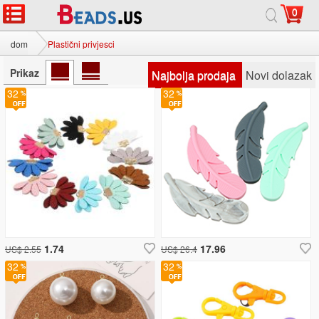
0
dom
Plastični privjesci
Prikaz
Najbolja prodaja
Novi dolazak
32
32
1.74
17.96
US$ 2.55
US$ 26.4
32
32